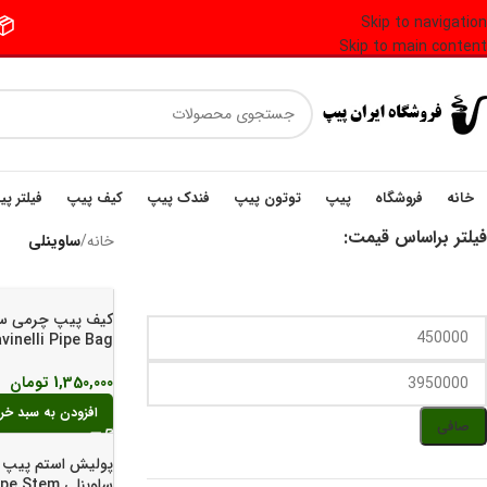
Skip to navigation
📦 فر
Skip to main content
خانه
فروشگاه
پیپ
توتون پیپ
فندک پیپ
کیف پیپ
فیلتر پ
فیلتر براساس قیمت:
خانه
/
ساوینلی
کیف پیپ چرمی سا
vinelli Pipe Bag
1,350,000
تومان
افزودن به سبد خر
صافی
پولیش استم پیپ 
ساوینلی Stem