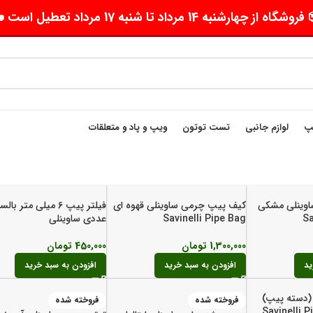
وشگاه از چهارشنبه 14 مرداد تا شنبه 17 مرداد تعطیل است 🛵
یپ
لوازم جانبی
تست توتون
ویپ و پاد و متعلقات
وینلی مشکی
کیف پیپ چرمی ساوینلی قهوه ای
Sa
Savinelli Pipe Bag
عددی ساوینلی
1,300,000
تومان
450,000
تومان
ید
افزودن به سبد خرید
افزودن به سبد خرید
(دسته پیپ)
فروخته شده
فروخته شده
Savinelli Pipe 