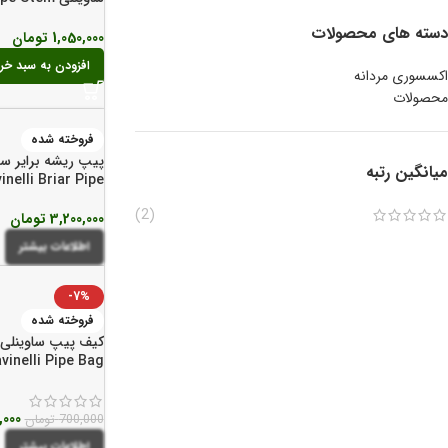
Polish
دسته های محصولات
1,050,000
تومان
افزودن به سبد خر
اکسسوری مردانه
محصولات
فروخته شده
پیپ ریشه برایر ساوی
میانگین رتبه
inelli Briar Pipe
(2)
3,200,000
تومان
اطلاعات بیشتر
-7%
فروخته شده
کیف پیپ ساوینلی 
vinelli Pipe Bag
,000
700,000
تومان
اطلاعات بیشتر