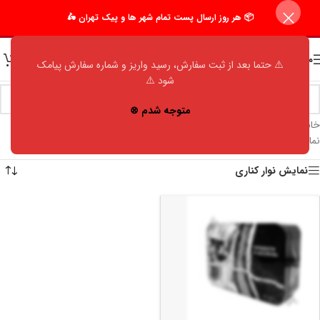
📦 هر روز ارسال پست تمام شهر ها و پیک تهران 🛵
منو
⚠️ حتما بعد از ثبت سفارش، رسید واریز و شماره سفارش پیامک
شود ⚠️
متوجه شدم ⊗
خانه
/
فروشگاه
/
اکسسوری مردانه
/
توتون پیپ
/
وینسلو (WINSLOW)
نمایش یک نتیجه
نمایش نوار کناری