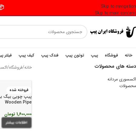
Skip to navigation
📦 فر
Skip to main content
خانه
فروشگاه
پیپ
توتون پیپ
فندک پیپ
کیف پیپ
فیلتر پ
دسته های محصولات
خانه
/
فروشگاه
/
اکسس
اکسسوری مردانه
محصولات
فروخته شده
Wooden Pipe
1,600,000
تومان
اطلاعات بیشتر