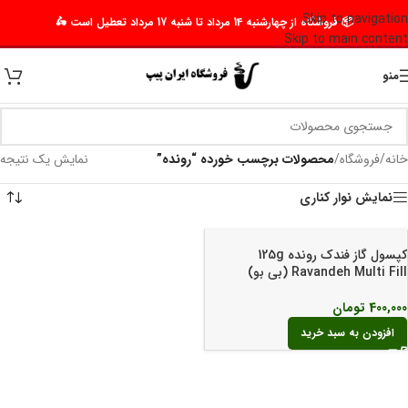
Skip to navigation
📦 فروشگاه از چهارشنبه 14 مرداد تا شنبه 17 مرداد تعطیل است 🛵
Skip to main content
منو
خانه
/
فروشگاه
/
محصولات برچسب خورده “رونده”
نمایش یک نتیجه
نمایش نوار کناری
کپسول گاز فندک رونده 125g
Ravandeh Multi Fill (بی بو)
400,000
تومان
افزودن به سبد خرید