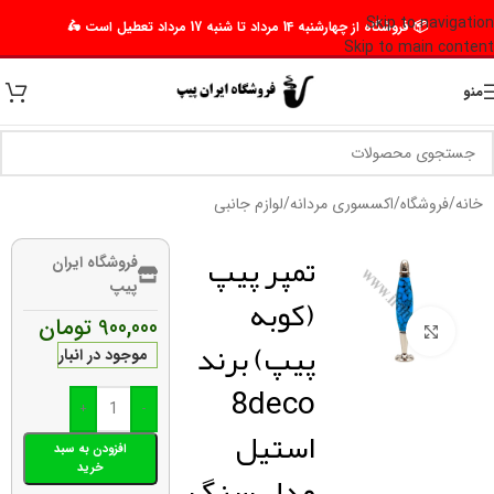
Skip to navigation
📦 فروشگاه از چهارشنبه 14 مرداد تا شنبه 17 مرداد تعطیل است 🛵
Skip to main content
منو
خانه
/
فروشگاه
/
اکسسوری مردانه
/
لوازم جانبی
تمپر پیپ
فروشگاه ایران
پیپ
(کوبه
900,000
تومان
برای بزرگنمایی کلیک کنید
پیپ) برند
موجود در انبار
8deco
+
-
استیل
افزودن به سبد
خرید
مدل سنگ