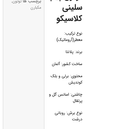
برچسب ها
توتون
,
سلینی
مکبارن
کلاسیکو
نوع ترکیب:
معطر(آروماتیک)
برند: پلانتا
ساخت کشور: آلمان
محتوی: برلی و بلک
کوندیش
چاشنی: اسانس گل و
پرتقال
نوع برش: روبانی
درشت