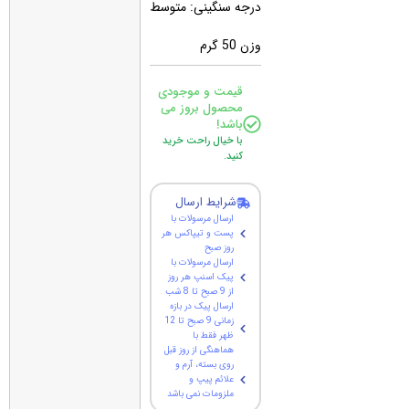
درجه سنگینی: متوسط
وزن 50 گرم
قیمت و موجودی
محصول بروز می
باشد!
با خیال راحت خرید
کنید.
شرایط ارسال
ارسال مرسولات با
پست و تیپاکس هر
روز صبح
ارسال مرسولات با
پیک اسنپ هر روز
از 9 صبح تا 8 شب
ارسال پیک در بازه
زمانی 9 صبح تا 12
ظهر فقط با
هماهنگی از روز قبل
روی بسته، آرم و
علائم پیپ و
ملزومات نمی باشد