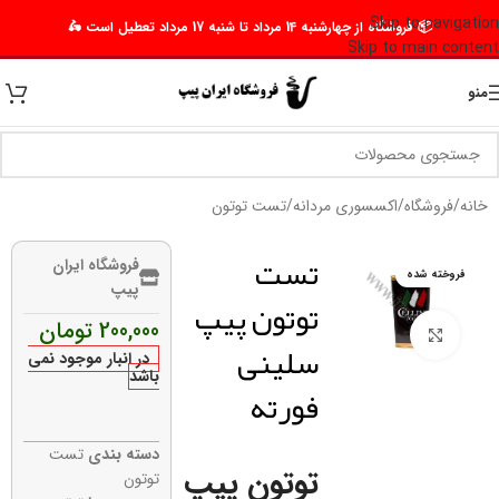
Skip to navigation
📦 فروشگاه از چهارشنبه 14 مرداد تا شنبه 17 مرداد تعطیل است 🛵
Skip to main content
منو
خانه
/
فروشگاه
/
اکسسوری مردانه
/
تست توتون
تست
فروشگاه ایران
فروخته شده
پیپ
توتون پیپ
200,000
تومان
برای بزرگنمایی کلیک کنید
سلینی
در انبار موجود نمی
باشد
فورته
دسته بندی
تست
توتون پیپ
توتون