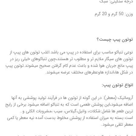
درجه سنگینی: سبک
وزن: 50 گرم و 20 گرم
توتون پیپ چیست؟
نوعی تنباکو مناسب برای استفاده در پیپ می باشد.اغلب توتون های پیپ از
توتون های سیگار ملایم تر و مطلوب تر هستند،چون تنباکوهای خیلی ریز در
پیپ مانع جریان هوا شده و باعث عدم کام گرفتن صحیح میشوند.توتون پیپ
در شکل ها،اندازه هاوعطرهای مختلف عرضه میشوند.
انواع توتون پیپ:
آروماتیک (معطر): در این گونه از توتون ها در فرآیند تولید پوششی به آنها
اضافه میشود،این پوشش طعمی است که به تنباکو اضافه میشود برخی از رایج
ترین طعم ها شامل:شکلات، وانیل،گیلاس، سیب ،مشروبات الکلی و…
است.بسته به میزان استفاده از پوشش مخلوط بدست آمده نیه معطر یا کمی
معطر تلقی میشود.