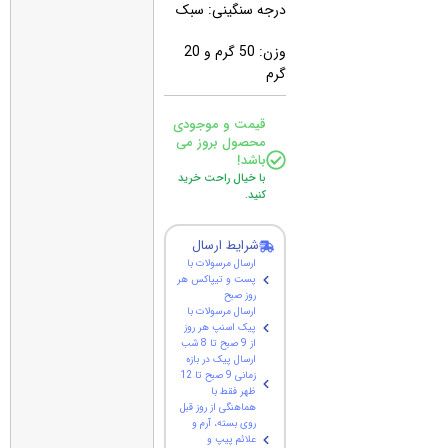
درجه سنگینی: سبک
وزن: 50 گرم و 20
گرم
قیمت و موجودی
محصول بروز می
باشد!
با خیال راحت خرید
کنید.
شرایط ارسال
ارسال مرسولات با
پست و تیپاکس هر
روز صبح
ارسال مرسولات با
پیک اسنپ هر روز
از 9 صبح تا 8 شب
ارسال پیک در بازه
زمانی 9 صبح تا 12
ظهر فقط با
هماهنگی از روز قبل
روی بسته، آرم و
علائم پیپ و