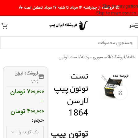
Skip to navigation
📦 فروشگاه از چهارشنبه 14 مرداد تا شنبه 17 مرداد تعطیل است 🛵
Skip to main content
منو
خانه
/
فروشگاه
/
اکسسوری مردانه
/
تست توتون
تست
فروشگاه ایران
فروخته شده
پیپ
توتون پیپ
700,000
تومان
برای بزرگنمایی کلیک کنید
لارسن
–
1864
400,000
تومان
حجم
توتون پیپ