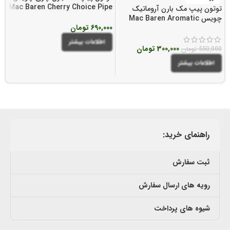
Mac Baren Cherry Choice Pipe
وی
توتون پیپ مک بارن آروماتیک
Tobacco
چویس Mac Baren Aromatic
0
690,000
تومان
Choice Pipe Tobacco
اطلاعات بیشتر
300,000
تومان
550,000
تومان
اطلاعات بیشتر
راهنمای خرید:
ثبت سفارش
رویه های ارسال سفارش
شیوه های پرداخت