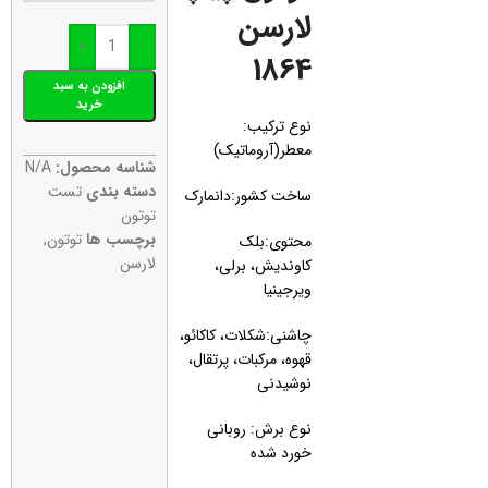
لارسن
+
-
1864
افزودن به سبد
خرید
نوع ترکیب:
معطر(آروماتیک)
شناسه محصول:
N/A
دسته بندی
تست
ساخت کشور:دانمارک
توتون
برچسب ها
توتون
,
محتوی:بلک
لارسن
کاوندیش، برلی،
ویرجینیا
چاشنی:شکلات، کاکائو،
قهوه، مرکبات، پرتقال،
نوشیدنی
نوع برش: روبانی
خورد شده