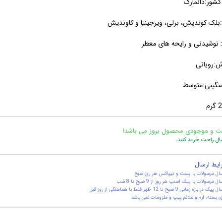
شور:دانمارک
لک کوندیش، برلی، ویرجینیا و کاوندیش
نوشیدنی و رایحه های معطر
ش:روبانی
نگینی:متوسط
ت و موجودی محصول بروز می باشد!
یال راحت خرید کنید.
ایط ارسال
ال مرسولات با پست و تیپاکس هر روز صبح
ال مرسولات با پیک اسنپ هر روز از 9 صبح تا 8 شب
یک در بازه زمانی 9 صبح تا 12 ظهر فقط با هماهنگی از روز قبل
 بسته، آرم و علائم پیپ و ملزومات نمی باشد