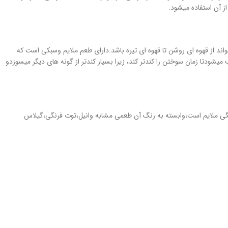
ز آن استفاده میشود.
 آل است.این گونه برخلاف Virginia تقریبا حاوی قند طبیعی نیست.رنگ آن میتواند از قهوه ای روشن تا قهوه ای تیره باشد.دارای طعم ملایم وسبکی است که
یشودتا زمان سوختن را کندتر کند، زیرا بسیار کندتر از گونه های دیگر میسوزدو
وختگی ملایم است،وابسته به رنگ آن طعمی مشابه وانیل،توت فرنگی،گیلاس