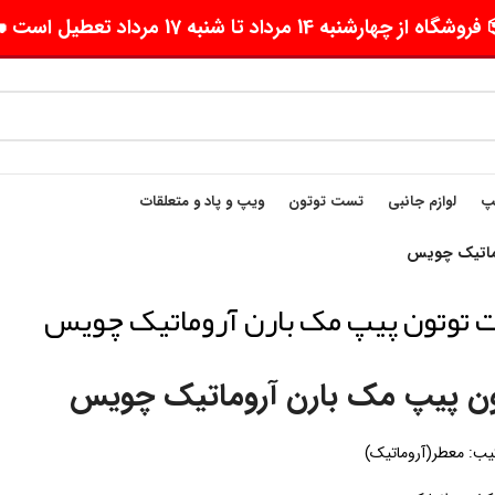
وشگاه از چهارشنبه 14 مرداد تا شنبه 17 مرداد تعطیل است 🛵
یپ
لوازم جانبی
تست توتون
ویپ و پاد و متعلقات
ماتیک چویس
توتون پیپ مک بارن آروماتیک چویس
ون پیپ مک بارن آروماتیک چویس
یب: معطر(آروماتیک)