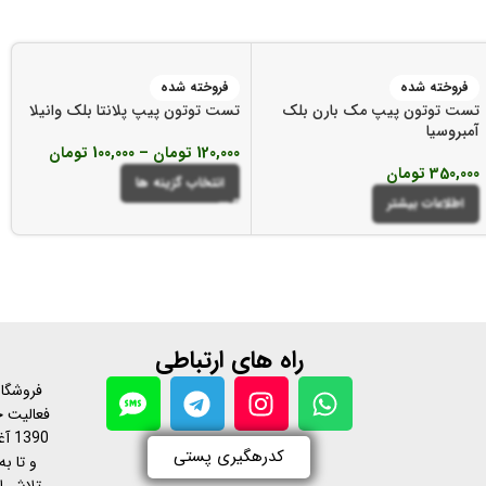
فروخته شده
فروخته شده
تست توتون پیپ مک بارن بلک
تست توتون پیپ پلانتا بلک وانیلا
آمبروسیا
120,000
تومان
–
100,000
تومان
350,000
تومان
انتخاب گزینه ها
اطلاعات بیشتر
راه های ارتباطی
فروشگاه
فعالیت خ
390
کدرهگیری پستی
و تا به