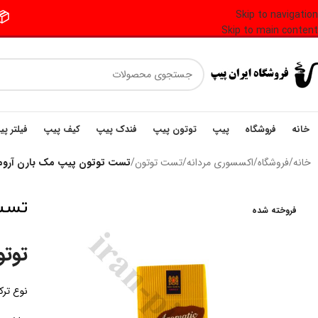
Skip to navigation
📦 فر
Skip to main content
خانه
فروشگاه
پیپ
توتون پیپ
فندک پیپ
کیف پیپ
فیلتر پ
خانه
/
فروشگاه
/
اکسسوری مردانه
/
تست توتون
/
تست توتون پیپ مک بارن آرو
تست 
فروخته شده
توت
نوع ترک