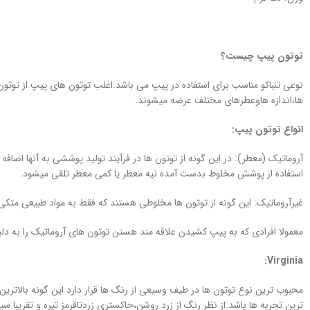
توتون پیپ چیست؟
نوعی تنباکو مناسب برای استفاده در پیپ می باشد.اغلب توتون های پیپ از توت
ها،اندازه هاوعطرهای مختلف عرضه میشوند.
انواع توتون پیپ:
آروماتیک (معطر): در این گونه از توتون ها در فرآیند تولید پوششی به آنها ا
استفاده از پوشش مخلوط بدست آمده نیه معطر یا کمی معطر تلقی میشود.
غیرآروماتیک: این گونه از توتون ها مخلوطی هستند که فقط به مواد طبیعی متکی می
معمولا افرادی که به پیپ کشیدن علاقه مند هستن توتون های آروماتیک را به د
:
Virginia
محبوب ترین نوع توتون ها در طیف وسیعی از رنگ ها قرار دارد این گونه بالاترین
ترین تجربه ها باشد.از نظر رنگ از زرد روشن،خاکستری زردتاقرمز تیره و تقریبا سیا