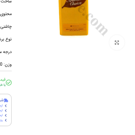
ساخت ک
محتوی:ب
چاشنی: 
نوع بر
برای بزرگنمایی کلیک کنید
درجه س
وزن: 20 گرم
قیم
با خ
شر
ارس
ارس
ارسال پ
روی