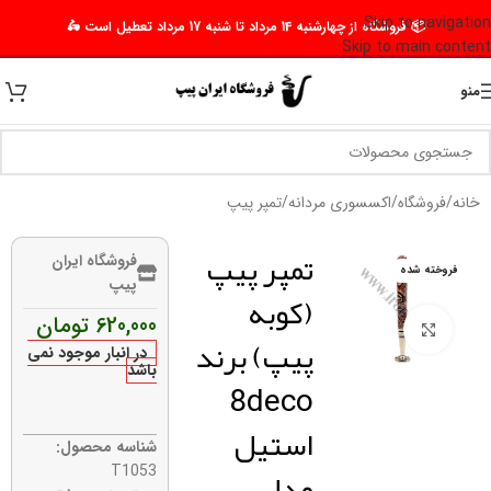
Skip to navigation
📦 فروشگاه از چهارشنبه 14 مرداد تا شنبه 17 مرداد تعطیل است 🛵
Skip to main content
منو
خانه
/
فروشگاه
/
اکسسوری مردانه
/
تمپر پیپ
تمپر پیپ
فروشگاه ایران
فروخته شده
پیپ
(کوبه
620,000
تومان
برای بزرگنمایی کلیک کنید
پیپ) برند
در انبار موجود نمی
باشد
8deco
استیل
شناسه محصول:
مدل
T1053