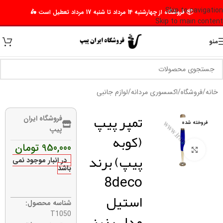
Skip to navigation
📦 فروشگاه از چهارشنبه 14 مرداد تا شنبه 17 مرداد تعطیل است 🛵
Skip to main content
منو
خانه
/
فروشگاه
/
اکسسوری مردانه
/
لوازم جانبی
تمپر پیپ
فروشگاه ایران
فروخته شده
پیپ
(کوبه
950,000
تومان
برای بزرگنمایی کلیک کنید
پیپ) برند
در انبار موجود نمی
باشد
8deco
استیل
شناسه محصول:
مدل رزینی
T1050