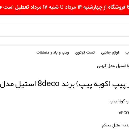
وشگاه از چهارشنبه 14 مرداد تا شنبه 17 مرداد تعطیل است 🛵
یپ
لوازم جانبی
تست توتون
ویپ و پاد و متعلقات
پ (کوبه پیپ) برند 8deco استیل مدل کربنی
پ کوبه پیپ
نه استیل محکم