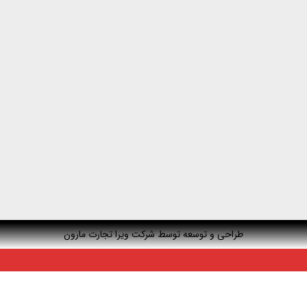
طراحی و توسعه توسط شرکت ویرا تجارت مارون
⚠️ حتما بعد از ثبت سفارش، رسید واریز و شماره سفارش پیامک شود ⚠️
متوجه شدم ⊗