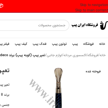
Skip to navigation
📦 فر
Skip to main content
خانه
فروشگاه
پیپ
توتون پیپ
فندک پیپ
کیف پیپ
فیلتر پ
خانه
/
فروشگاه
/
اکسسوری مردانه
/
لوازم جانبی
/
تمپر پیپ (کوبه پیپ) برند 8deco استیل مدل کربنی
تمپر پی
فروخته شده
تمپر پی
برند 8 dECO
جنس بد