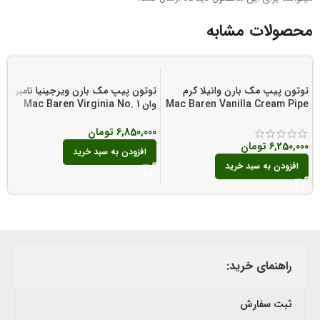
محصولات مشابه
توتون پیپ مک بارن وانیلا کرم
توتون پیپ مک بارن ویرجینیا نامبر
ت
Mac Baren Vanilla Cream Pipe
وان Mac Baren Virginia No. 1
o
Tobacco
6,850,000
تومان
6,250,000
تومان
00
افزودن به سبد خرید
افزودن به سبد خرید
راهنمای خرید:
ثبت سفارش