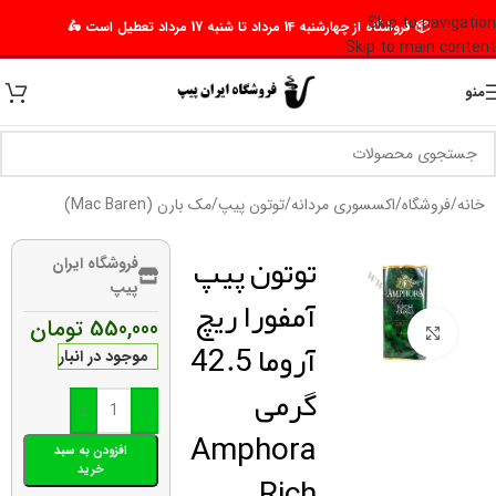
Skip to navigation
📦 فروشگاه از چهارشنبه 14 مرداد تا شنبه 17 مرداد تعطیل است 🛵
Skip to main content
منو
خانه
/
فروشگاه
/
اکسسوری مردانه
/
توتون پیپ
/
مک بارن (Mac Baren)
توتون پیپ
فروشگاه ایران
پیپ
آمفورا ریچ
550,000
تومان
برای بزرگنمایی کلیک کنید
آروما 42.5
موجود در انبار
گرمی
+
-
Amphora
افزودن به سبد
خرید
Rich