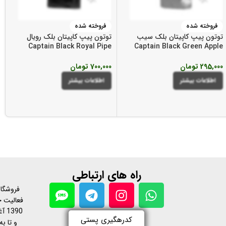
فروخته شده
فروخته شده
توتون پیپ کاپیتان بلک سیب
توتون پیپ کاپیتان بلک رویال
Captain Black Royal Pipe
Captain Black Green Apple
Tobacco
Pipe Tobacco
295,000
تومان
700,000
تومان
اطلاعات بیشتر
اطلاعات بیشتر
راه های ارتباطی
فروشگاه
فعالیت خ
390
کدرهگیری پستی
و تا به