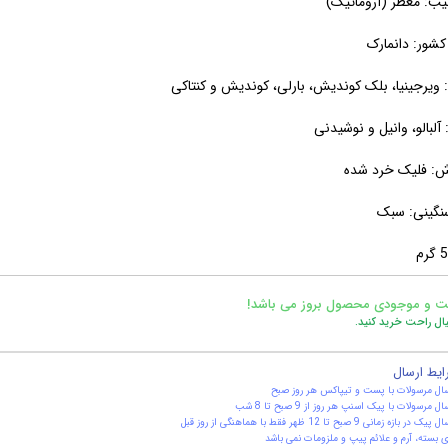
یب: معطر (آروماتیک)
شور: دانمارک
ویرجینیا، بلک کوندیش، بارلی، کوندیش و کنتاکی
آلبالو، وانیل و نوشیدنی
ش: فلیک خرد شده
نگینی: سبک
ت و موجودی محصول بروز می باشد!
یال راحت خرید کنید.
ایط ارسال
ال مرسولات با پست و تیپاکس هر روز صبح
ال مرسولات با پیک اسنپ هر روز از 9 صبح تا 8 شب
یک در بازه زمانی 9 صبح تا 12 ظهر فقط با هماهنگی از روز قبل
 بسته، آرم و علائم پیپ و ملزومات نمی باشد