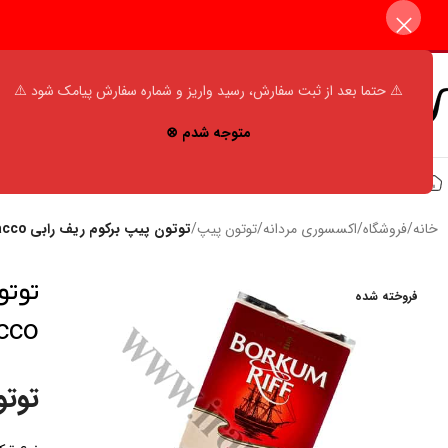
⚠️ حتما بعد از ثبت سفارش، رسید واریز و شماره سفارش پیامک شود ⚠️
متوجه شدم ⊗
خانه
فروشگاه
پیپ
توتون پیپ
فندک پیپ
کیف پیپ
فیل
خانه
/
فروشگاه
/
اکسسوری مردانه
/
توتون پیپ
/
توتون پیپ برکوم ریف رابی Borkum Riff Ruby Pipe Tobacco
فروخته شده
cco
توتو