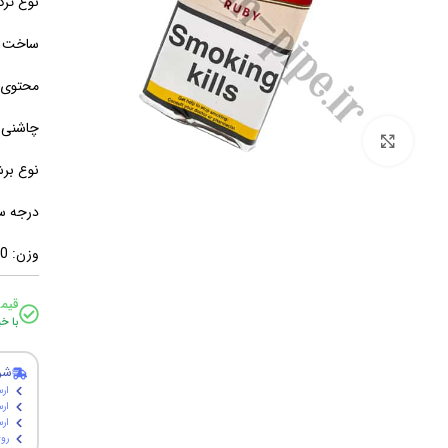
نوع ترک
ساخت ک
محتوی: 
چاشنی: 
برای بزرگنمایی کلیک کنید
نوع بر
درجه س
وزن: 50 گرم
قیم
با خ
شر
ارس
ارس
ارسال پ
روی