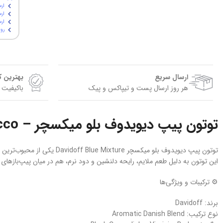
ارس
ارس
ارسال پ
روی
ارسال سریع
بهترین 
هر روز ارسال پست و تیپاکس و پیک
باکیفیت 
توتون پیپ دیویدوف بلو میکسچر – Davidoff Blue Mixture Pipe Tobacco
توتون پیپ دیویدوف بلو میکسچر Davidoff Blue Mixture یکی از محبوب‌ترین توتون‌های آروماتیک برند دیویدوف است که با ترکیبی متعادل از برگ‌های باکیفیت Virginia، Burley و Black Cavendish تولید می‌شود.
این توتون به دلیل طعم ملایم، رایحه دلنشین و دود نرم، هم در میان پیپ‌بازهای تاز
⚙️ ترکیبات و ویژگی‌ها
برند: Davidoff
نوع ترکیب: Aromatic Danish Blend