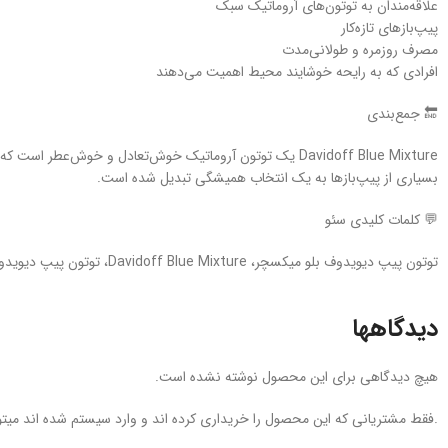
علاقه‌مندان به توتون‌های آروماتیک سبک
پیپ‌بازهای تازه‌کار
مصرف روزمره و طولانی‌مدت
افرادی که به رایحه خوشایند محیط اهمیت می‌دهند
🔚 جمع‌بندی
Davidoff Blue Mixture یک توتون آروماتیک خوش‌تعادل و خو
بسیاری از پیپ‌بازها به یک انتخاب همیشگی تبدیل شده است.
💬 کلمات کلیدی سئو
توتون پیپ دیویدوف بلو میکسچر، Davidoff Blue Mixture، توتون پیپ دیویدوف، خرید توتون پیپ، توتون آروماتیک پیپ، توتون دانمارکی پیپ، توتون ویرجینیا کاوندیش، Davidoff Pipe Tobacco، توتون پیپ اصل
دیدگاهها
هیچ دیدگاهی برای این محصول نوشته نشده است.
.فقط مشتریانی که این محصول را خریداری کرده اند و وارد سیستم شده اند میتوا