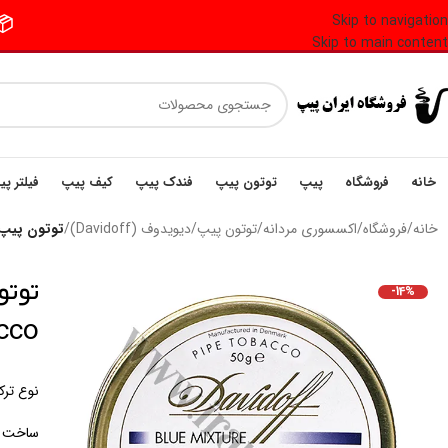
Skip to navigation
📦 فر
Skip to main content
خانه
فروشگاه
پیپ
توتون پیپ
فندک پیپ
کیف پیپ
فیلتر پ
خانه
/
فروشگاه
/
اکسسوری مردانه
/
توتون پیپ
/
دیویدوف (Davidoff)
/
توتون پیپ دیویدوف بلو
-14%
cco
نوع ترک
ساخت ک