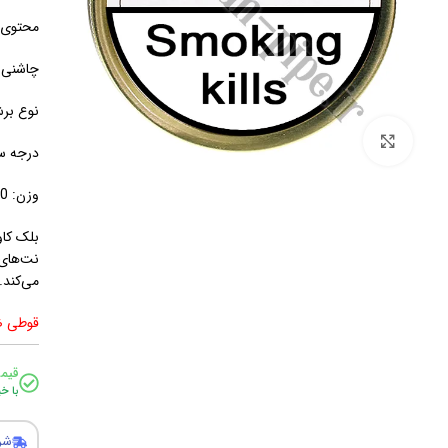
محتوی: 
چاشنی: 
نوع برش
برای بزرگنمایی کلیک کنید
درجه س
وزن: 50 گرم
بلک کاو
نت‌های 
می‌کند.
قوطی ض
قیم
با خ
شر