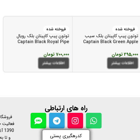
فروخته شده
فروخته شده
توتون پیپ کاپیتان بلک سیب
توتون پیپ کاپیتان بلک رویال
Captain Black Royal Pipe
Captain Black Green Apple
Tobacco
Pipe Tobacco
295,000
تومان
700,000
تومان
اطلاعات بیشتر
اطلاعات بیشتر
راه های ارتباطی
فروشگاه
فعالیت خ
390
کدرهگیری پستی
و تا به