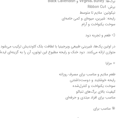
برگ‌ها: Virginia، Burley و Black Cavendish
برش: Ribbon Cut
نیکوتین: ملایم تا متوسط
رایحه: شیرین، میوه‌ای و کمی خامه‌ای
سوخت یکنواخت و آرام
💨 طعم و تجربه دود
در اولین پک‌ها، شیرینی طبیعی ویرجینیا با لطافت بلک کاوندیش ترکیب می‌شود و
متوازن ارائه می‌کنند. دود خنک و رایحه مطبوع این توتون، آن را به گزینه‌ای ایده‌
⭐ مزایا
طعم ملایم و مناسب برای مصرف روزانه
رایحه خوشایند و دوست‌داشتنی
سوخت یکنواخت و کنترل‌شده
کیفیت بالای برگ‌های تنباکو
مناسب برای افراد مبتدی و حرفه‌ای
🎯 مناسب برای