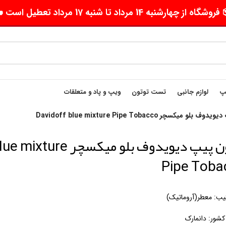
وشگاه از چهارشنبه 14 مرداد تا شنبه 17 مرداد تعطیل است 🛵
یپ
لوازم جانبی
تست توتون
ویپ و پاد و متعلقات
 میکسچر Davidoff blue mixture Pipe Tobacco
توتون پیپ دیویدوف بلو میکس
Pipe Toba
یب: معطر(آروماتیک)
شور: دانمارک