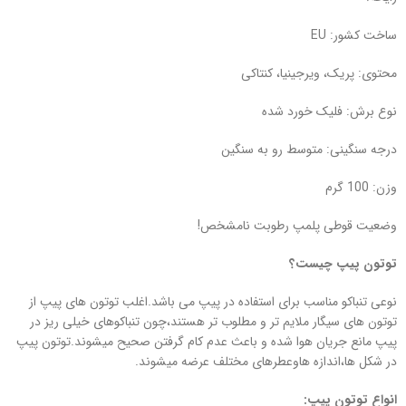
ساخت کشور: EU
محتوی: پریک، ویرجینیا، کنتاکی
نوع برش: فلیک خورد شده
درجه سنگینی: متوسط رو به سنگین
وزن: 100 گرم
وضعیت قوطی پلمپ رطوبت نامشخص!
توتون پیپ چیست؟
نوعی تنباکو مناسب برای استفاده در پیپ می باشد.اغلب توتون های پیپ از
توتون های سیگار ملایم تر و مطلوب تر هستند،چون تنباکوهای خیلی ریز در
پیپ مانع جریان هوا شده و باعث عدم کام گرفتن صحیح میشوند.توتون پیپ
در شکل ها،اندازه هاوعطرهای مختلف عرضه میشوند.
انواع توتون پیپ: