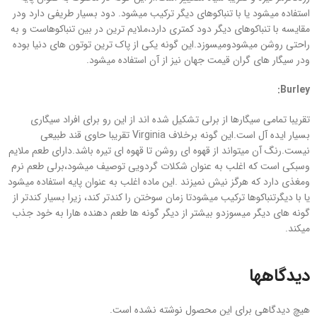
استفاده میشود یا با تنباکوهای دیگر ترکیب میشود. دود بسیار طریفی دارد ودر
مقایسه با تنباکوهای دیگر دود کمتری دارد،ملایم ترین در بین تنباکوهاست و به
راحتی روشن میشودومیسوزد.این گونه یکی از پاک ترین توتون های دنیا بوده
ودر سیگار های گران قیمت جهان نیز از آن استفاده میشود.
:
Burley
تقریبا تمامی سیگارها از برلی تشکیل شده اند از این رو برای افراد سیگاری
بسیار ایده آل است.این گونه برخلاف Virginia تقریبا حاوی قند طبیعی
نیست.رنگ آن میتواند از قهوه ای روشن تا قهوه ای تیره باشد.دارای طعم ملایم
وسبکی است که اغلب به عنوان شکلات گردویی توصیف میشود،برلی طعم نرم
ومغذی دارد که هرگز نیش نمیزند .این ماده اغلب به عنوان پایه استفاده میشود
یا با دیگرتنباکوها ترکیب میشودتا زمان سوختن را کندتر کند، زیرا بسیار کندتر از
گونه های دیگر میسوزدو بیشتر از دیگر گونه ها طعم دهنده هارا به خود جذب
میکند.
دیدگاهها
هیچ دیدگاهی برای این محصول نوشته نشده است.