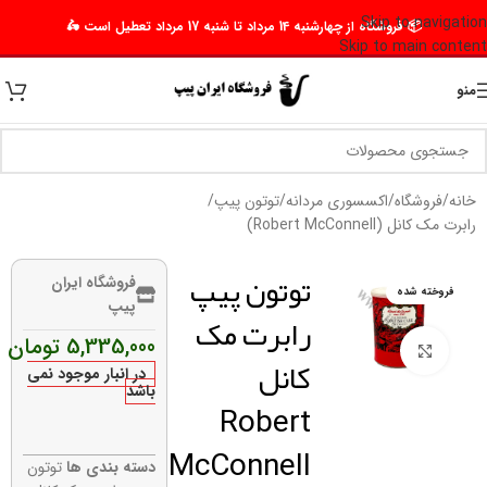
Skip to navigation
📦 فروشگاه از چهارشنبه 14 مرداد تا شنبه 17 مرداد تعطیل است 🛵
Skip to main content
منو
خانه
/
فروشگاه
/
اکسسوری مردانه
/
توتون پیپ
/
رابرت مک کانل (Robert McConnell)
توتون پیپ
فروشگاه ایران
فروخته شده
پیپ
رابرت مک
5,335,000
تومان
برای بزرگنمایی کلیک کنید
کانل
در انبار موجود نمی
باشد
Robert
McConnell
دسته بندی ها
توتون