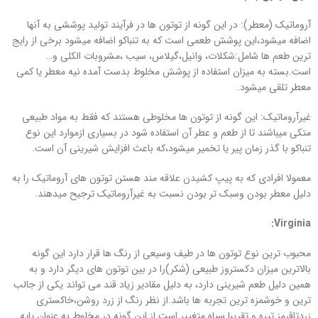
آروماتیک (معطر): در این گونه از توتون ها در فرآیند تولید پوششی به آنها
اضافه میشود،این پوشش طعمی است که به تنباکو اضافه میشود برخی از رایج
ترین طعم ها شامل:شکلات، وانیل،گیلاس، سیب ،مشروبات الکلی و…
است.بسته به میزان استفاده از پوشش مخلوط بدست آمده نیه معطر یا کمی
معطر تلقی میشود.
غیرآروماتیک: این گونه از توتون ها مخلوطی هستند که فقط به مواد طبیعی
متکی میباشند تا از طعم و عطر آن استفاده شود در بسیاری ازموارد این نوع
تنباکو با گذر زمان پیر یا تخمیر میشود،که باعث افزایش شیرینی آن است.
معمولا افرادی که به پیپ کشیدن علاقه مند هستن توتون های آروماتیک را به
دلیل معطر بودن وسبک تر بودن نسبت به غیرآروماتیک ترجیح میدهند.
:
Virginia
محبوب ترین نوع توتون ها در طیف وسیعی از رنگ ها قرار دارد این گونه
بالاترین میزان دکستروز طبیعی (شکر)را در بین توتون های دیگر دارد و به
همین دلیل طعم شیرینی دارد، به دلیل مقادیر زیاد قند می تواند یکی از جالب
ترین و خوشمزه ترین تجربه ها باشد.از نظر رنگ از زرد روشن،خاکستری
زردتاقرمز تیره و تقریبا سیاه متغییر است.از این گونه در مخلوط به عنوان پایه