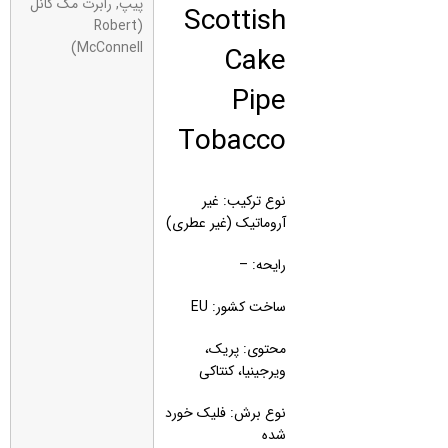
Scottish
پیپ
,
رابرت مک کانل
(Robert
Cake
McConnell)
Pipe
Tobacco
نوع ترکیب: غیر
آروماتیک (غیر عطری)
رایحه: –
ساخت کشور: EU
محتوی: پریک،
ویرجینیا، کنتاکی
نوع برش: فلیک خورد
شده