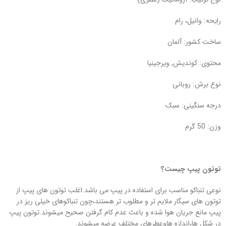
رایحه: وانیل، رام
ساخت کشور: آلمان
محتوی: کوندیش, ویرجینیا
نوع برش: روبانی
درجه سنگینی: سبک
وزن: 50 گرم
توتون پیپ چیست؟
نوعی تنباکو مناسب برای استفاده در پیپ می باشد.اغلب توتون های پیپ از
توتون های سیگار ملایم تر و مطلوب تر هستند،چون تنباکوهای خیلی ریز در
پیپ مانع جریان هوا شده و باعث عدم کام گرفتن صحیح میشوند.توتون پیپ
در شکل ها،اندازه هاوعطرهای مختلف عرضه میشوند.