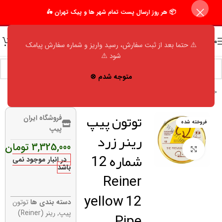
📦 هر روز ارسال پست تمام شهر ها و پیک تهران 🛵
منو
⚠️ حتما بعد از ثبت سفارش، رسید واریز و شماره سفارش پیامک
شود ⚠️
متوجه شدم ⊗
خانه
/
فروشگاه
/
اکسسوری مردانه
/
توتون پیپ
/
رینر (Reiner)
توتون پیپ
فروشگاه ایران
فروخته شده
پیپ
رینر زرد
3,325,000
تومان
برای بزرگنمایی کلیک کنید
شماره 12
در انبار موجود نمی
باشد
Reiner
yellow 12
دسته بندی ها
توتون
Pipe
پیپ
,
رینر (Reiner)