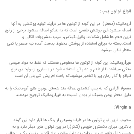
انواع توتون پیپ:
آروماتیک (معطر): در این گونه از توتون ها در فرآیند تولید پوششی به آنها
اضافه میشود،این پوشش طعمی است که به تنباکو اضافه میشود برخی از رایج
ترین طعم ها شامل:شکلات، وانیل،گیلاس، سیب ،مشروبات الکلی و…
است.بسته به میزان استفاده از پوشش مخلوط بدست آمده نیه معطر یا کمی
معطر تلقی میشود.
غیرآروماتیک: این گونه از توتون ها مخلوطی هستند که فقط به مواد طبیعی
متکی میباشند تا از طعم و عطر آن استفاده شود در بسیاری ازموارد این نوع
تنباکو با گذر زمان پیر یا تخمیر میشود،که باعث افزایش شیرینی آن است.
معمولا افرادی که به پیپ کشیدن علاقه مند هستن توتون های آروماتیک را به
دلیل معطر بودن وسبک تر بودن نسبت به غیرآروماتیک ترجیح میدهند.
:
Virginia
محبوب ترین نوع توتون ها در طیف وسیعی از رنگ ها قرار دارد این گونه
بالاترین میزان دکستروز طبیعی (شکر)را در بین توتون های دیگر دارد و به
همین دلیل طعم شیرینی دارد، به دلیل مقادیر زیاد قند می تواند یکی از جالب