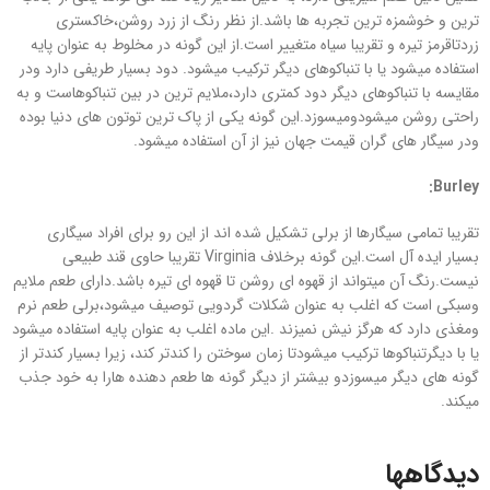
ترین و خوشمزه ترین تجربه ها باشد.از نظر رنگ از زرد روشن،خاکستری
زردتاقرمز تیره و تقریبا سیاه متغییر است.از این گونه در مخلوط به عنوان پایه
استفاده میشود یا با تنباکوهای دیگر ترکیب میشود. دود بسیار طریفی دارد ودر
مقایسه با تنباکوهای دیگر دود کمتری دارد،ملایم ترین در بین تنباکوهاست و به
راحتی روشن میشودومیسوزد.این گونه یکی از پاک ترین توتون های دنیا بوده
ودر سیگار های گران قیمت جهان نیز از آن استفاده میشود.
:
Burley
تقریبا تمامی سیگارها از برلی تشکیل شده اند از این رو برای افراد سیگاری
بسیار ایده آل است.این گونه برخلاف Virginia تقریبا حاوی قند طبیعی
نیست.رنگ آن میتواند از قهوه ای روشن تا قهوه ای تیره باشد.دارای طعم ملایم
وسبکی است که اغلب به عنوان شکلات گردویی توصیف میشود،برلی طعم نرم
ومغذی دارد که هرگز نیش نمیزند .این ماده اغلب به عنوان پایه استفاده میشود
یا با دیگرتنباکوها ترکیب میشودتا زمان سوختن را کندتر کند، زیرا بسیار کندتر از
گونه های دیگر میسوزدو بیشتر از دیگر گونه ها طعم دهنده هارا به خود جذب
میکند.
دیدگاهها