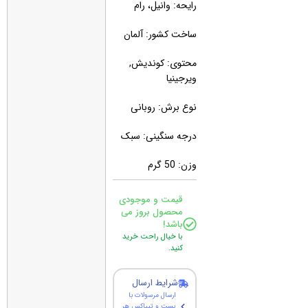
رایحه: وانیل، رام
ساخت کشور: آلمان
محتوی: کوندیش,
ویرجینیا
نوع برش: روبانی
درجه سنگینی: سبک
وزن: 50 گرم
قیمت و موجودی
محصول بروز می
باشد!
با خیال راحت خرید
کنید.
شرایط ارسال
ارسال مرسولات با
پست و تیپاکس هر