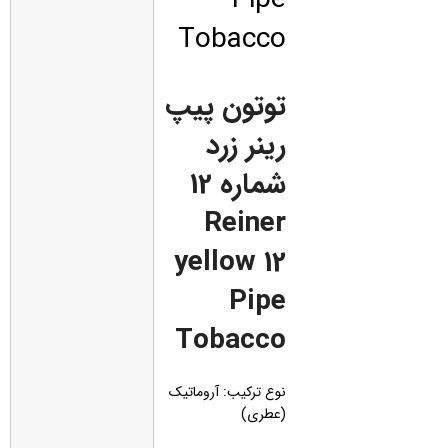
Tobacco
توتون پیپ
رینر زرد
شماره 12
Reiner
yellow 12
Pipe
Tobacco
نوع ترکیب: آروماتیک
(عطری)