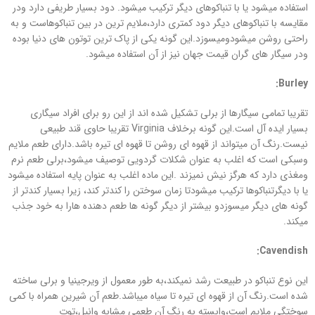
استفاده میشود یا با تنباکوهای دیگر ترکیب میشود. دود بسیار طریفی دارد ودر
مقایسه با تنباکوهای دیگر دود کمتری دارد،ملایم ترین در بین تنباکوهاست و به
راحتی روشن میشودومیسوزد.این گونه یکی از پاک ترین توتون های دنیا بوده
ودر سیگار های گران قیمت جهان نیز از آن استفاده میشود.
:
Burley
تقریبا تمامی سیگارها از برلی تشکیل شده اند از این رو برای افراد سیگاری
بسیار ایده آل است.این گونه برخلاف Virginia تقریبا حاوی قند طبیعی
نیست.رنگ آن میتواند از قهوه ای روشن تا قهوه ای تیره باشد.دارای طعم ملایم
وسبکی است که اغلب به عنوان شکلات گردویی توصیف میشود،برلی طعم نرم
ومغذی دارد که هرگز نیش نمیزند .این ماده اغلب به عنوان پایه استفاده میشود
یا با دیگرتنباکوها ترکیب میشودتا زمان سوختن را کندتر کند، زیرا بسیار کندتر از
گونه های دیگر میسوزدو بیشتر از دیگر گونه ها طعم دهنده هارا به خود جذب
میکند.
:
Cavendish
این نوع تنباکو در طبیعت رشد نمیکند،به طور معمول از ویرجینیا و برلی ساخته
شده است.رنگ آن از قهوه ای تیره تا سیاه میباشد.طعم آن شیرین همراه با کمی
سوختگی ملایم است،وابسته به رنگ آن طعمی مشابه وانیل،توت