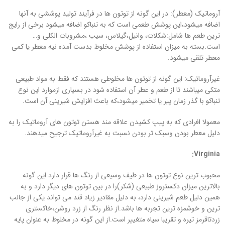
آروماتیک (معطر): در این گونه از توتون ها در فرآیند تولید پوششی به آنها
اضافه میشود،این پوشش طعمی است که به تنباکو اضافه میشود برخی از رایج
ترین طعم ها شامل:شکلات، وانیل،گیلاس، سیب ،مشروبات الکلی و…
است.بسته به میزان استفاده از پوشش مخلوط بدست آمده نیه معطر یا کمی
معطر تلقی میشود.
غیرآروماتیک: این گونه از توتون ها مخلوطی هستند که فقط به مواد طبیعی
متکی میباشند تا از طعم و عطر آن استفاده شود در بسیاری ازموارد این نوع
تنباکو با گذر زمان پیر یا تخمیر میشود،که باعث افزایش شیرینی آن است.
معمولا افرادی که به پیپ کشیدن علاقه مند هستن توتون های آروماتیک را به
دلیل معطر بودن وسبک تر بودن نسبت به غیرآروماتیک ترجیح میدهند.
:
Virginia
محبوب ترین نوع توتون ها در طیف وسیعی از رنگ ها قرار دارد این گونه
بالاترین میزان دکستروز طبیعی (شکر)را در بین توتون های دیگر دارد و به
همین دلیل طعم شیرینی دارد، به دلیل مقادیر زیاد قند می تواند یکی از جالب
ترین و خوشمزه ترین تجربه ها باشد.از نظر رنگ از زرد روشن،خاکستری
زردتاقرمز تیره و تقریبا سیاه متغییر است.از این گونه در مخلوط به عنوان پایه