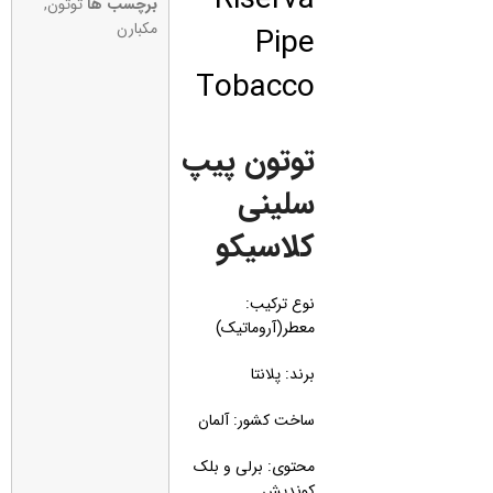
برچسب ها
توتون
,
Pipe
مکبارن
Tobacco
توتون پیپ
سلینی
کلاسیکو
نوع ترکیب:
معطر(آروماتیک)
برند: پلانتا
ساخت کشور: آلمان
محتوی: برلی و بلک
کوندیش