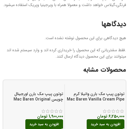
فرنگی،گیلاس خواهد داشت و معمولا همراه با ویرجینیا وپریک استفاده میشود.
دیدگاهها
هیچ دیدگاهی برای این محصول نوشته نشده است.
.فقط مشتریانی که این محصول را خریداری کرده اند و وارد سیستم شده اند
میتوانند برای این محصول دیدگاه ارسال کنند.
محصولات مشابه
توتون پیپ مک بارن وانیلا کرم
توتون پیپ مک بارن اورجینال
ت
Mac Baren Vanilla Cream Pipe
چویس Mac Baren Original
e
o
Choice Pipe Tobacco
Tobacco
00
6,250,000
تومان
1,900,000
تومان
افزودن به سبد خرید
افزودن به سبد خرید