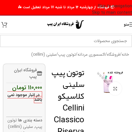
Skip to navigation
📦 فروشگاه از چهارشنبه 14 مرداد تا شنبه 17 مرداد تعطیل است 🛵
Skip to main content
منو
خانه
/
فروشگاه
/
اکسسوری مردانه
/
توتون پیپ
/
سلینی (cellini)
توتون پیپ
فروشگاه ایران
فروخته شده
پیپ
سلینی
110,000
تومان
برای بزرگنمایی کلیک کنید
کلاسیکو
در انبار موجود نمی
باشد
Cellini
Classico
دسته بندی ها
توتون
Riserva
پیپ
,
سلینی (cellini)