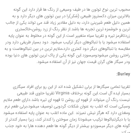
محبوب ترین نوع توتون ها در طیف وسیعی از رنگ ها قرار دارد این گونه
بالاترین میزان دکستروز طبیعی (شکر)را در بین توتون های دیگر دارد و به
همین دلیل طعم شیرینی دارد، به دلیل مقادیر زیاد قند می تواند یکی از جالب
ترین و خوشمزه ترین تجربه ها باشد.از نظر رنگ از زرد روشن،خاکستری
زردتاقرمز تیره و تقریبا سیاه متغییر است.از این گونه در مخلوط به عنوان پایه
استفاده میشود یا با تنباکوهای دیگر ترکیب میشود. دود بسیار طریفی دارد ودر
مقایسه با تنباکوهای دیگر دود کمتری دارد،ملایم ترین در بین تنباکوهاست و به
راحتی روشن میشودومیسوزد.این گونه یکی از پاک ترین توتون های دنیا بوده
ودر سیگار های گران قیمت جهان نیز از آن استفاده میشود.
:
Burley
تقریبا تمامی سیگارها از برلی تشکیل شده اند از این رو برای افراد سیگاری
بسیار ایده آل است.این گونه برخلاف Virginia تقریبا حاوی قند طبیعی
نیست.رنگ آن میتواند از قهوه ای روشن تا قهوه ای تیره باشد.دارای طعم ملایم
وسبکی است که اغلب به عنوان شکلات گردویی توصیف میشود،برلی طعم نرم
ومغذی دارد که هرگز نیش نمیزند .این ماده اغلب به عنوان پایه استفاده میشود
یا با دیگرتنباکوها ترکیب میشودتا زمان سوختن را کندتر کند، زیرا بسیار کندتر از
گونه های دیگر میسوزدو بیشتر از دیگر گونه ها طعم دهنده هارا به خود جذب
میکند.