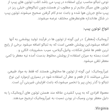
نوعی تنباکو مناسب برای استفاده در پیپ می باشد.اغلب توتون های پیپ از
توتون های سیگار ملایم تر و مطلوب تر هستند،چون تنباکوهای خیلی ریز در
پیپ مانع جریان هوا شده و باعث عدم کام گرفتن صحیح میشوند.توتون پیپ
در شکل ها،اندازه هاوعطرهای مختلف عرضه میشوند.
انواع توتون پیپ:
آروماتیک (معطر): در این گونه از توتون ها در فرآیند تولید پوششی به آنها
اضافه میشود،این پوشش طعمی است که به تنباکو اضافه میشود برخی از رایج
ترین طعم ها شامل:شکلات، وانیل،گیلاس، سیب ،مشروبات الکلی و…
است.بسته به میزان استفاده از پوشش مخلوط بدست آمده نیه معطر یا کمی
معطر تلقی میشود.
غیرآروماتیک: این گونه از توتون ها مخلوطی هستند که فقط به مواد طبیعی
متکی میباشند تا از طعم و عطر آن استفاده شود در بسیاری ازموارد این نوع
تنباکو با گذر زمان پیر یا تخمیر میشود،که باعث افزایش شیرینی آن است.
معمولا افرادی که به پیپ کشیدن علاقه مند هستن توتون های آروماتیک را به
دلیل معطر بودن وسبک تر بودن نسبت به غیرآروماتیک ترجیح میدهند.
:
Virginia