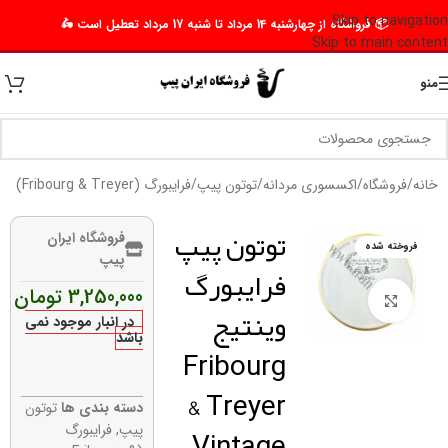
Skip to navigation
📦 فروشگاه از چهارشنبه 14 مرداد تا شنبه 17 مرداد تعطیل است 🛵
Skip to main content
منو
خانه
/
فروشگاه
/
اکسسوری مردانه
/
توتون پیپ
/
فرایبورگ (Fribourg & Treyer)
توتون پیپ
فروشگاه ایران
فروخته شده
پیپ
فرایبورگ
3,250,000
تومان
برای بزرگنمایی کلیک کنید
وینتیج
در انبار موجود نمی
باشد
Fribourg
& Treyer
دسته بندی ها
توتون
Vintage
پیپ
,
فرایبورگ