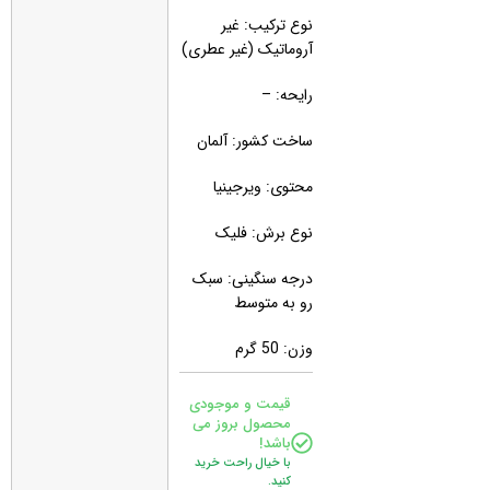
نوع ترکیب: غیر
آروماتیک (غیر عطری)
رایحه: –
ساخت کشور: آلمان
محتوی: ویرجینیا
نوع برش: فلیک
درجه سنگینی: سبک
رو به متوسط
وزن: 50 گرم
قیمت و موجودی
محصول بروز می
باشد!
با خیال راحت خرید
کنید.