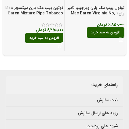
توتون پیپ مک بارن ویرجینیا نامبر
توتون پیپ مک بارن میکسچر Mac
وان Mac Baren Virginia No. 1
Baren Mixture Pipe Tobacco
ت
6,850,000
تومان
o
6,250,000
تومان
0
افزودن به سبد خرید
افزودن به سبد خرید
راهنمای خرید:
ثبت سفارش
رویه های ارسال سفارش
شیوه های پرداخت