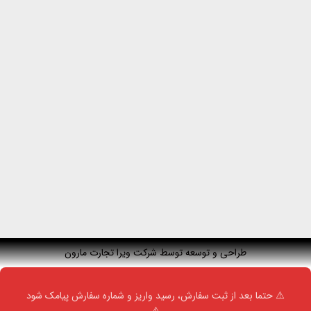
طراحی و توسعه توسط شرکت ویرا تجارت مارون
⚠️ حتما بعد از ثبت سفارش، رسید واریز و شماره سفارش پیامک شود