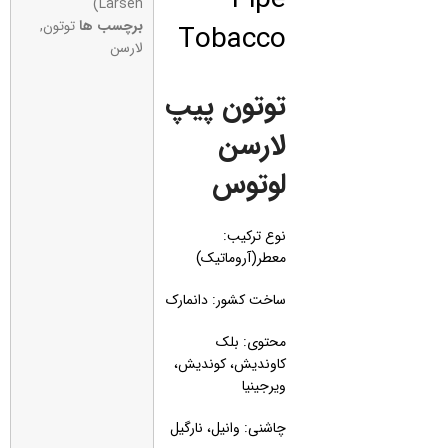
Larsen)
Tobacco
برچسب ها
توتون
,
لارسن
توتون پیپ
لارسن
لوتوس
نوع ترکیب:
معطر(آروماتیک)
ساخت کشور: دانمارک
محتوی: بلک
کاوندیش، کوندیش،
ویرجینیا
چاشنی: وانیل، نارگیل