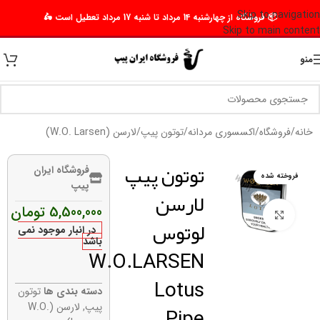
Skip to navigation
📦 فروشگاه از چهارشنبه 14 مرداد تا شنبه 17 مرداد تعطیل است 🛵
Skip to main content
منو
خانه
/
فروشگاه
/
اکسسوری مردانه
/
توتون پیپ
/
لارسن (W.O. Larsen)
توتون پیپ
فروشگاه ایران
فروخته شده
پیپ
لارسن
5,500,000
تومان
برای بزرگنمایی کلیک کنید
لوتوس
در انبار موجود نمی
باشد
W.O.LARSEN
Lotus
دسته بندی ها
توتون
Pipe
پیپ
,
لارسن (W.O.