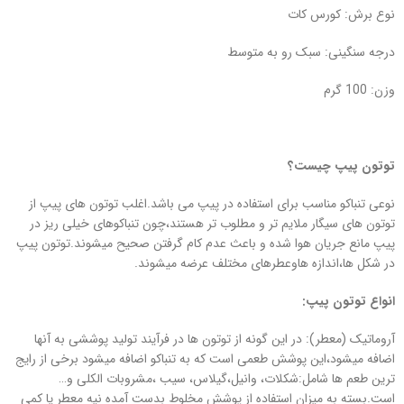
نوع برش: کورس کات
درجه سنگینی: سبک رو به متوسط
وزن: 100 گرم
توتون پیپ چیست؟
نوعی تنباکو مناسب برای استفاده در پیپ می باشد.اغلب توتون های پیپ از
توتون های سیگار ملایم تر و مطلوب تر هستند،چون تنباکوهای خیلی ریز در
پیپ مانع جریان هوا شده و باعث عدم کام گرفتن صحیح میشوند.توتون پیپ
در شکل ها،اندازه هاوعطرهای مختلف عرضه میشوند.
انواع توتون پیپ:
آروماتیک (معطر): در این گونه از توتون ها در فرآیند تولید پوششی به آنها
اضافه میشود،این پوشش طعمی است که به تنباکو اضافه میشود برخی از رایج
ترین طعم ها شامل:شکلات، وانیل،گیلاس، سیب ،مشروبات الکلی و…
است.بسته به میزان استفاده از پوشش مخلوط بدست آمده نیه معطر یا کمی