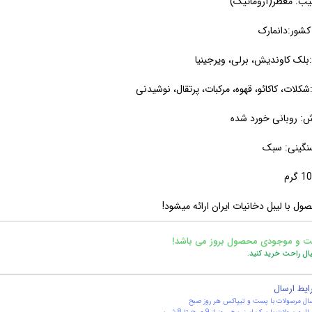
یب: معطر(آروماتیک)
شور:دانمارک
لک کاوندیش، برلی، ویرجینیا
کلات، کاکائو، قهوه، مرکبات، پرتقال، نوشیدنی
ش: روبانی خورد شده
نگینی: سبک
ول با لیبل دخانیات ایران ارائه میشود!
ت و موجودی محصول بروز می باشد!
یال راحت خرید کنید.
ایط ارسال
ال مرسولات با پست و تیپاکس هر روز صبح