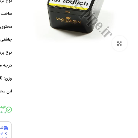
نوع ترک
ساخت ک
محتوی:ب
چاشنی:ش
برای بزرگنمایی کلیک کنید
نوع بر
درجه س
وزن: 100 گرم
این محص
قیم
با خ
شر
ارس