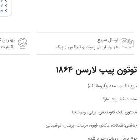
ارس
ارسال پ
روی
ارسال سریع
بهترین 
هر روز ارسال پست و تیپاکس و پیک
باکیفیت 
توتون پیپ لارسن 1864
نوع ترکیب: معطر(آروماتیک)
ساخت کشور:دانمارک
محتوی:بلک کاوندیش، برلی، ویرجینیا
چاشنی:شکلات، کاکائو، قهوه، مرکبات، پرتقال، نوشیدنی
نوع برش: روبانی خورد شده