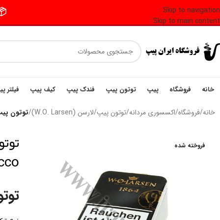
Skip to navigation
📦 فر
Skip to main content
خانه
فروشگاه
پیپ
توتون پیپ
فندک پیپ
کیف پیپ
فیلتر پ
خانه
/
فروشگاه
/
اکسسوری مردانه
/
توتون پیپ
/
لارسن (W.O. Larsen)
/
توتون پیپ لارسن 1864 obacco
فروخته شده
cco
توتو