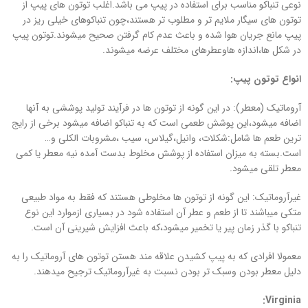
نوعی تنباکو مناسب برای استفاده در پیپ می باشد.اغلب توتون های پیپ از
توتون های سیگار ملایم تر و مطلوب تر هستند،چون تنباکوهای خیلی ریز در
پیپ مانع جریان هوا شده و باعث عدم کام گرفتن صحیح میشوند.توتون پیپ
در شکل ها،اندازه هاوعطرهای مختلف عرضه میشوند.
انواع توتون پیپ:
آروماتیک (معطر): در این گونه از توتون ها در فرآیند تولید پوششی به آنها
اضافه میشود،این پوشش طعمی است که به تنباکو اضافه میشود برخی از رایج
ترین طعم ها شامل:شکلات، وانیل،گیلاس، سیب ،مشروبات الکلی و…
است.بسته به میزان استفاده از پوشش مخلوط بدست آمده نیه معطر یا کمی
معطر تلقی میشود.
غیرآروماتیک: این گونه از توتون ها مخلوطی هستند که فقط به مواد طبیعی
متکی میباشند تا از طعم و عطر آن استفاده شود در بسیاری ازموارد این نوع
تنباکو با گذر زمان پیر یا تخمیر میشود،که باعث افزایش شیرینی آن است.
معمولا افرادی که به پیپ کشیدن علاقه مند هستن توتون های آروماتیک را به
دلیل معطر بودن وسبک تر بودن نسبت به غیرآروماتیک ترجیح میدهند.
Virginia: