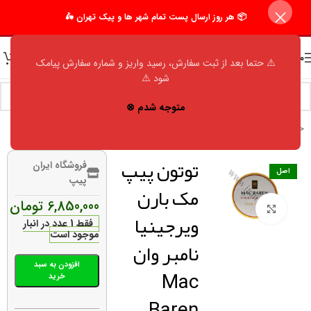
📦 هر روز ارسال پست تمام شهر ها و پیک تهران 🛵
منو
⚠️ حتما بعد از ثبت سفارش، رسید واریز و شماره سفارش پیامک
شود ⚠️
متوجه شدم ⊗
خانه
/
فروشگاه
/
اکسسوری مردانه
/
توتون پیپ
/
مک بارن (Mac Baren)
توتون پیپ
فروشگاه ایران
اصل
پیپ
مک بارن
6,850,000
تومان
برای بزرگنمایی کلیک کنید
ویرجینیا
فقط 1 عدد در انبار
موجود است
نامبر وان
افزودن به سبد
Mac
خرید
Baren