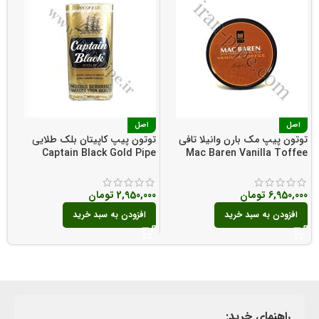
اصل
اصل
توتون پیپ مک بارن وانیلا تافی
توتون پیپ کاپیتان بلک طلایی
Captain Black Gold Pipe
Mac Baren Vanilla Toffee
ت
Tobacco
Pipe Tobacco
g
e
6,950,000
تومان
2,950,000
تومان
0
افزودن به سبد خرید
افزودن به سبد خرید
راهنمای خرید: