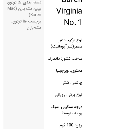
دسته بندی ها
توتون
Virginia
پیپ
,
مک بارن (Mac
Baren)
No. 1
برچسب ها
توتون
,
مک-بارن
نوع ترکیب: غیر
معطر(غیر آروماتیک)
ساخت کشور: دانمارک
محتوی: ویرجینیا
چاشنی: شکر
نوع برش: روبانی
درجه سنگینی: سبک
رو به متوسط
وزن: 100 گرم