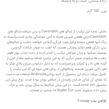
درجه سنگینی: سبک رو به متوسط
وزن: 100 گرم
بخش عمده این ترکیب از تنباکو های Cavendish و برلی میباشد،تنباکو های
Cavendishدارای طعمی شیرین همراه با کمی سوختگی ملایم است،وابسته به
رنگ آنها طعمی مشابه وانیل،توت فرنگی،گیلاس خواهند داشت و تنباکوهای
برلی دارای طعم ملایم وسبکی هستند که اغلب به عنوان شکلات گردویی
توصیف میشود و زمان سوختن ترکیب را کندتر کرده و باعث جذب بهتر طعم
دهنده ها میشوند،عنصر دیگری که به این ترکیب اضافه میشود مقدار کمی از
گونه های نادر و کمیاب ویرجینیاست که به دلیل دارابودن میزان بالای شکر به
طور ذاتی شیرین هستند ومخلوطی از روغن های میوه ای که این ترکیب را
تکمیل میکند.درنام این محصول از کلمه یونانیAmbrosia استفاده شده است
که معنای آن غذای خدایان وایزدان در اساطیر یونان بوده است. نوع برش این
محصول Loose cutاست .در این برش تنباکوها به شکل روبان بلند و نازک
برش داده میشوند مانند Bugler Cut اما ضخیم تر هستند.
توتون پیپ چیست؟