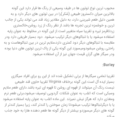
محبوب ترین نوع توتون ها در طیف وسیعی از رنگ ها قرار دارد این گونه
بالاترین میزان دکستروز طبیعی (شکر)را در بین توتون های دیگر دارد و به
همین دلیل طعم شیرینی دارد، به دلیل مقادیر زیاد قند می تواند یکی از جالب
ترین و خوشمزه ترین تجربه ها باشد.از نظر رنگ از زرد روشن،خاکستری
زردتاقرمز تیره و تقریبا سیاه متغییر است.از این گونه در مخلوط به عنوان پایه
استفاده میشود یا با تنباکوهای دیگر ترکیب میشود. دود بسیار طریفی دارد ودر
مقایسه با تنباکوهای دیگر دود کمتری دارد،ملایم ترین در بین تنباکوهاست و به
راحتی روشن میشودومیسوزد.این گونه یکی از پاک ترین توتون های دنیا بوده
ودر سیگار های گران قیمت جهان نیز از آن استفاده میشود.
Burley:
تقریبا تمامی سیگارها از برلی تشکیل شده اند از این رو برای افراد سیگاری
بسیار ایده آل است.این گونه برخلاف Virginia تقریبا حاوی قند طبیعی
نیست.رنگ آن میتواند از قهوه ای روشن تا قهوه ای تیره باشد.دارای طعم ملایم
وسبکی است که اغلب به عنوان شکلات گردویی توصیف میشود،برلی طعم نرم
ومغذی دارد که هرگز نیش نمیزند .این ماده اغلب به عنوان پایه استفاده میشود
یا با دیگرتنباکوها ترکیب میشودتا زمان سوختن را کندتر کند، زیرا بسیار کندتر از
گونه های دیگر میسوزدو بیشتر از دیگر گونه ها طعم دهنده هارا به خود جذب
میکند.