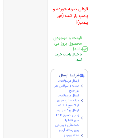
قوطی ضربه خورده و
پلمپ باز شده (غیر
پلمپ)!
قیمت و موجودی
محصول بروز می
باشد!
با خیال راحت خرید
کنید.
شرایط ارسال
ارسال مرسولات با
پست و تیپاکس هر
روز صبح
ارسال مرسولات با
پیک اسنپ هر روز
از 9 صبح تا 8 شب
ارسال پیک در بازه
زمانی 9 صبح تا 12
ظهر فقط با
هماهنگی از روز قبل
روی بسته، آرم و
علائم پیپ و