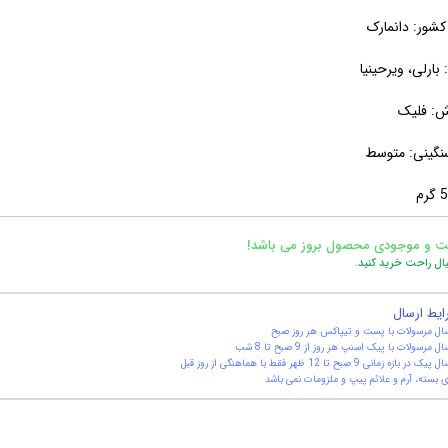
شور: دانمارک
بارلی، ویرحینیا
ش: فلیک
نگینی: متوسط
ت و موجودی محصول بروز می باشد!
یال راحت خرید کنید.
ایط ارسال
ال مرسولات با پست و تیپاکس هر روز صبح
ال مرسولات با پیک اسنپ هر روز از 9 صبح تا 8 شب
یک در بازه زمانی 9 صبح تا 12 ظهر فقط با هماهنگی از روز قبل
 بسته، آرم و علائم پیپ و ملزومات نمی باشد