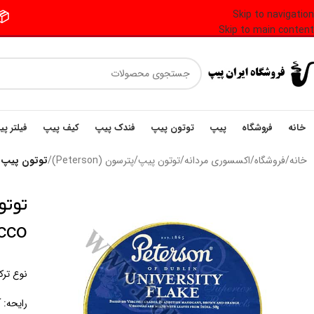
Skip to navigation
📦 فر
Skip to main content
خانه
فروشگاه
پیپ
توتون پیپ
فندک پیپ
کیف پیپ
فیلتر پ
خانه
/
فروشگاه
/
اکسسوری مردانه
/
توتون پیپ
/
پترسون (Peterson)
/
توتون پیپ پترسون یونیو
acco
نوع ترک
رایحه: آ