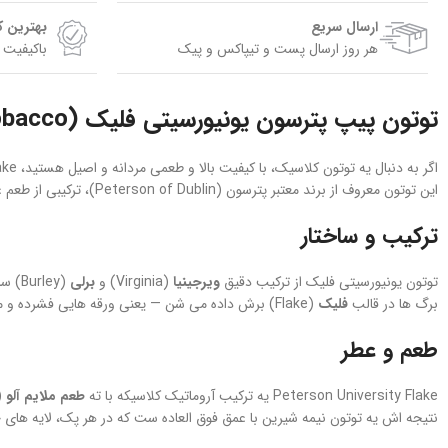
ارسال سریع
بهترین 
هر روز ارسال پست و تیپاکس و پیک
باکیفیت 
توتون پیپ پترسون یونیورسیتی فلیک (Peterson University Flake Pipe Tobacco)
اگر به دنبال یه توتون کلاسیک، با کیفیت بالا و طعمی مردانه و اصیل هستید، Peterson University Flake یکی از بهترین انتخاب‌ های دنیاست.
این توتون معروف از برند معتبر پترسون (Peterson of Dublin)، ترکیبی از طعم غنی، رایحه‌ ای عمیق و عملکردی عالی در هر پیپ است.
ترکیب و ساختار
توتون یونیورسیتی فلیک از ترکیب دقیق
ویرجینیا
(Virginia) و
برلی
(Burley) ساخته شده؛ ترکیبی که بین
برگ‌ ها در قالب
فلیک
(Flake) برش داده می‌ شن — یعنی ورقه‌ هایی فشرده و منظم از توتون، که هنگام خرد کردن و پر کردن پیپ، دود
طعم و عطر
Peterson University Flake یه ترکیب آروماتیک کلاسیکه با ته‌
طعم ملایم آلو
(Plum) که به زیبایی با ویرجینی
نتیجه‌ اش یه توتون نیمه‌ شیرین با عمق فوق‌ العاده‌ ست که در هر پک، لایه‌ های