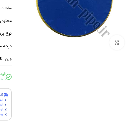
ساخت ک
محتوی: 
نوع بر
برای بزرگنمایی کلیک کنید
درجه س
وزن: 50 گرم
قیم
با خ
شر
ارس
ارس
ارسال پ
روی