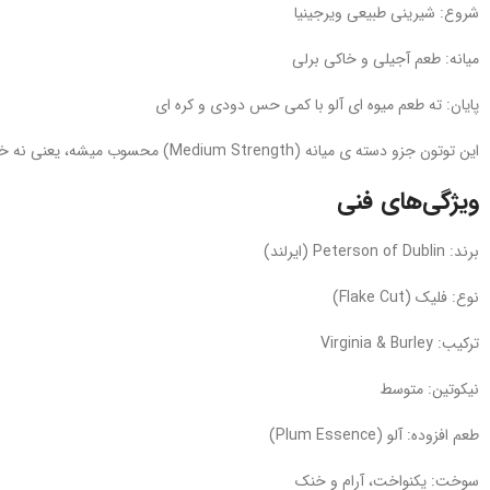
شروع: شیرینی طبیعی ویرجینیا
میانه: طعم آجیلی و خاکی برلی
پایان: ته‌ طعم میوه‌ ای آلو با کمی حس دودی و کره‌ ای
این توتون جزو دسته‌ ی میانه (Medium Strength) محسوب میشه، یعنی نه خیلی سبک و نه خیلی سنگین — تعادلی عالی برای مصرف روزانه یا بعد از غذا.
ویژگی‌های فنی
برند: Peterson of Dublin (ایرلند)
نوع: فلیک (Flake Cut)
ترکیب: Virginia & Burley
نیکوتین: متوسط
طعم افزوده: آلو (Plum Essence)
سوخت: یکنواخت، آرام و خنک