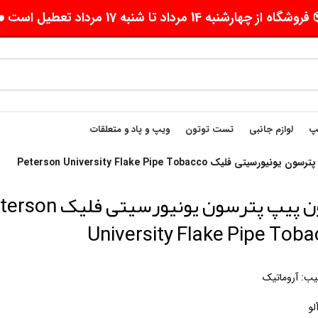
وشگاه از چهارشنبه 14 مرداد تا شنبه 17 مرداد تعطیل است 🛵
یپ
لوازم جانبی
تست توتون
ویپ و پاد و متعلقات
رسیتی فلیک Peterson University Flake Pipe Tobacco
توتون پیپ پترسون یونیورسیتی فل
University Flake Pipe Tob
یب: آروماتیک
لو