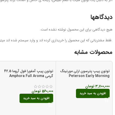
اگر به دنبال یک توتون فلیک با طعم طبیعی، رایحه‌ ی خاص و اصالت برند پترسون
دیدگاهها
هیچ دیدگاهی برای این محصول نوشته نشده است.
.فقط مشتریانی که این محصول را خریداری کرده اند و وارد سیستم شده اند میتوا
محصولات مشابه
توتون پیپ پترسون ارلی مورنینگ
توتون پیپ آمفورا فول آروما 42.5
Peterson Early Morning
گرمی Amphora Full Aroma
Pipe Tobacco
Tobacco Pipe
3,700,000
تومان
560,000
تومان
افزودن به سبد خرید
افزودن به سبد خرید