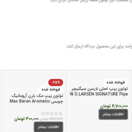
 هستید، این توتون قطعاً ارزش امتحان کردن دارد.
نند برای این محصول دیدگاه ارسال کنند.
فروخته شده
-45%
توتون پیپ اصلی لارسن سیگنیچر
فروخته شده
W.O.LARSEN SIGNATURE Pipe
توتون پیپ مک بارن آروماتیک
Tobacco
چویس Mac Baren Aromatic
4,700,000
تومان
Choice Pipe Tobacco
اطلاعات بیشتر
300,000
تومان
550,000
تومان
اطلاعات بیشتر