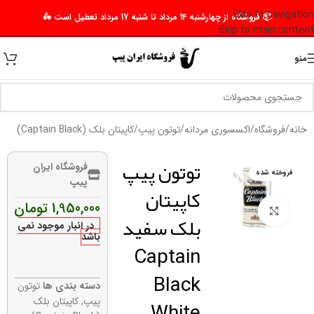
Skip to navigation
📦 فروشگاه از چهارشنبه 14 مرداد تا شنبه 17 مرداد تعطیل است 🛵
Skip to main content
منو
خانه
/
فروشگاه
/
اکسسوری مردانه
/
توتون پیپ
/
کاپیتان بلک (Captain Black)
توتون پیپ
فروشگاه ایران
فروخته شده
پیپ
کاپیتان
1,950,000
تومان
برای بزرگنمایی کلیک کنید
بلک سفید
در انبار موجود نمی
باشد
Captain
Black
دسته بندی ها
توتون
White
پیپ
,
کاپیتان بلک