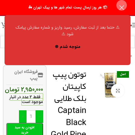
📦 هر روز ارسال پست تمام شهر ها و پیک تهران 🛵
منو
⚠️ حتما بعد از ثبت سفارش، رسید واریز و شماره سفارش پیامک
شود ⚠️
متوجه شدم ⊗
خانه
/
فروشگاه
/
اکسسوری مردانه
/
توتون پیپ
/
کاپیتان بلک (Captain Black)
توتون پیپ
فروشگاه ایران
اصل
پیپ
کاپیتان
2,950,000
تومان
برای بزرگنمایی کلیک کنید
بلک طلایی
فقط 2 عدد در انبار
موجود است
Captain
Black
+
-
افزودن به سبد
Gold Pipe
خرید