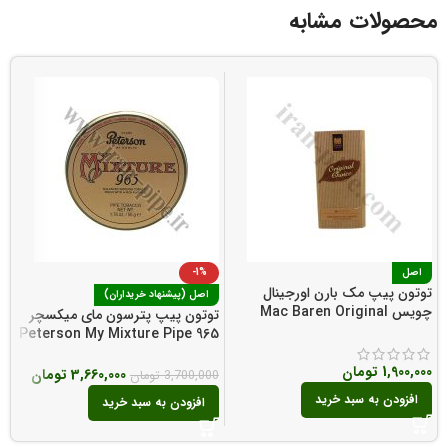
محصولات مشابه
اصل
-1%
توتون پیپ مک بارن اورجینال
ت
اصل (پیشنهاد خریداران)
چویس Mac Baren Original
e
توتون پیپ پترسون مای میکسچر
o
Choice Pipe Tobacco
965 Peterson My Mixture Pipe
0
Tobacco
1,900,000
تومان
3,660,000
تومان
3,700,000
تومان
افزودن به سبد خرید
افزودن به سبد خرید