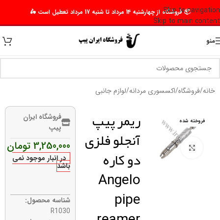
Skip to navigation
📦 فروشگاه از چهارشنبه 14 مرداد تا شنبه 17 مرداد تعطیل است 🛵
Skip to main content
منو
خانه
/
فروشگاه
/
اکسسوری مردانه
/
لوازم جانبی
ریمر پیپ
فروشگاه ایران
فروخته شده
پیپ
آنجلو فلزی
3,250,000
تومان
برای بزرگنمایی کلیک کنید
دو کاره
در انبار موجود نمی
باشد
Angelo
pipe
شناسه محصول:
reamer
R1030