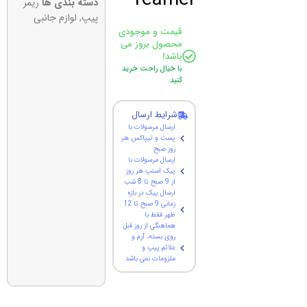
دسته بندی ها
ریمر
پیپ
,
لوازم جانبی
قیمت و موجودی
محصول بروز می
باشد!
با خیال راحت خرید
کنید.
شرایط ارسال
ارسال مرسولات با
پست و تیپاکس هر
روز صبح
ارسال مرسولات با
پیک اسنپ هر روز
از 9 صبح تا 8 شب
ارسال پیک در بازه
زمانی 9 صبح تا 12
ظهر فقط با
هماهنگی از روز قبل
روی بسته، آرم و
علائم پیپ و
ملزومات نمی باشد