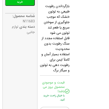
خرید
بازگرداندن رطوبت
طبیعی به توتون
شناسه محصول:
خشک که موجب
N11683
جلوگیری از سوختن
دسته بندی
لوازم
سریع یا طعم تند
جانبی
توتون می شود
قابل استفاده مجدد از
سنگ رطوبت بدون
محدودیت
استفاده بسیار آسان و
کاملاً ایمن برای
رطوبت دهی به توتون
و سیگار برگ
قیمت و موجودی
محصول بروز می
باشد!
با خیال راحت خرید
کنید.