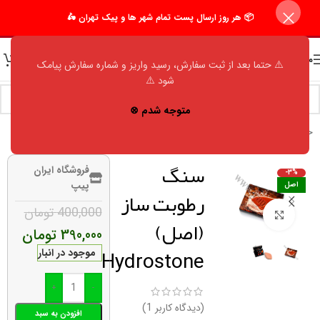
📦 هر روز ارسال پست تمام شهر ها و پیک تهران 🛵
منو
⚠️ حتما بعد از ثبت سفارش، رسید واریز و شماره سفارش پیامک
شود ⚠️
متوجه شدم ⊗
خانه
/
فروشگاه
/
اکسسوری مردانه
/
لوازم جانبی
سنگ
فروشگاه ایران
-3%
پیپ
اصل
رطوبت ساز
400,000
تومان
برای بزرگنمایی کلیک کنید
(اصل)
390,000
تومان
Hydrostone
موجود در انبار
+
-
(دیدگاه کاربر
1
)
افزودن به سبد