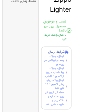
دسته بندی
فندک
Lighter
قیمت و موجودی
محصول بروز می
باشد!
با خیال راحت خرید
کنید.
شرایط ارسال
ارسال مرسولات با
پست و تیپاکس هر
روز صبح
ارسال مرسولات با
پیک اسنپ هر روز
از 9 صبح تا 8 شب
ارسال پیک در بازه
زمانی 9 صبح تا 12
ظهر فقط با
هماهنگی از روز قبل
روی بسته، آرم و
علائم پیپ و
ملزومات نمی باشد