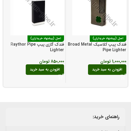
اصل (پیشنهاد خریداران)
اصل (پیشنهاد خریداران)
فندک پیپ کلاسیک Broad Metal
فندک گازی پیپ Raythor Pipe
Lighter
Pipe Lighter
ف
r
1,000,000
تومان
850,000
تومان
0
افزودن به سبد خرید
افزودن به سبد خرید
راهنمای خرید: