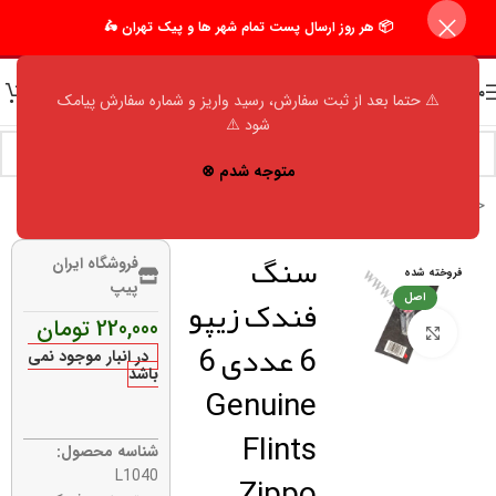
📦 هر روز ارسال پست تمام شهر ها و پیک تهران 🛵
منو
⚠️ حتما بعد از ثبت سفارش، رسید واریز و شماره سفارش پیامک
شود ⚠️
متوجه شدم ⊗
خانه
/
فروشگاه
/
اکسسوری مردانه
/
فندک
سنگ
فروشگاه ایران
فروخته شده
پیپ
فندک زیپو
اصل
220,000
تومان
برای بزرگنمایی کلیک کنید
6 عددی 6
در انبار موجود نمی
باشد
Genuine
Flints
شناسه محصول:
Zippo
L1040