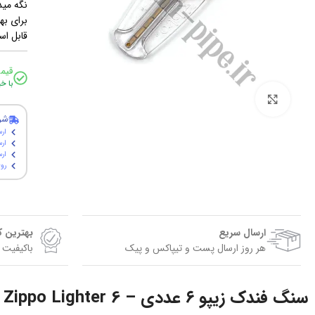
نگه مید
برای بهتر
قابل اس
قیم
با خ
برای بزرگنمایی کلیک کنید
شر
ارس
ارس
ارسال پ
روی
ارسال سریع
بهترین 
هر روز ارسال پست و تیپاکس و پیک
باکیفیت 
سنگ فندک زیپو ۶ عددی – 6 Genuine Flints Zippo Lighter