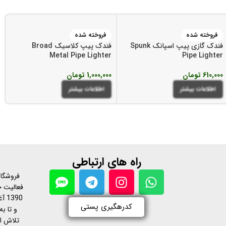
فروخته شده
فروخته شده
فندک گازی پیپ اسپانک Spunk
فندک پیپ کلاسیک Broad
Metal Pipe Lighter
Pipe Lighter
610,000
تومان
1,000,000
تومان
اطلاعات بیشتر
اطلاعات بیشتر
راه های ارتباطی
فروشگاه
فعالیت خ
390
کدرهگیری پستی
و تا به
تلاش ا