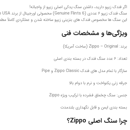
اگر فندک زیپو دارید، داشتن سنگ یدکی اصلی زیپو از واجباته!
سنگ فندک زیپو ۶ عددی (6 Genuine Flints) محصولی اورجینال از برند Zippo USA هست که برای همه‌ ی مدل‌ های فندک زیپو طراحی شده.
این سنگ‌ ها مخصوص فندک‌ های بنزینی زیپو ساخته شدن و عملکردی کاملاً مطمئن
ویژگی‌ها و مشخصات فنی
برند: Zippo – Original (ساخت آمریکا)
تعداد: ۶ عدد سنگ فندک در بسته‌ بندی اصلی
سازگار با تمام مدل‌ های فندک Zippo Classic و Pipe
جرقه‌ زنی یکنواخت و نرم با دوام بالا
جنس: سنگ چخماق فشرده با ترکیب ویژه Zippo
بسته‌ بندی ایمن و قابل نگهداری بلندمدت
چرا سنگ اصلی Zippo؟