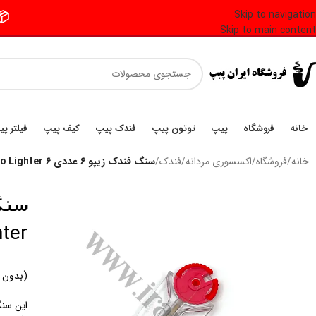
Skip to navigation
📦 فر
Skip to main content
خانه
فروشگاه
پیپ
توتون پیپ
فندک پیپ
کیف پیپ
فیلتر پ
خانه
/
فروشگاه
/
اکسسوری مردانه
/
فندک
/
سنگ فندک زیپو 6 عددی 6 Genuine Flints Zippo Lighter
hter
(بدون 
این سنگ