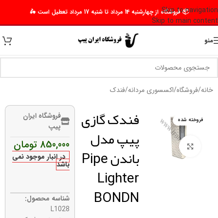
Skip to navigation
📦 فروشگاه از چهارشنبه 14 مرداد تا شنبه 17 مرداد تعطیل است 🛵
Skip to main content
منو
خانه
/
فروشگاه
/
اکسسوری مردانه
/
فندک
فندک گازی
فروشگاه ایران
فروخته شده
پیپ
پیپ مدل
850,000
تومان
برای بزرگنمایی کلیک کنید
باندن Pipe
در انبار موجود نمی
باشد
Lighter
BONDN
شناسه محصول:
L1028