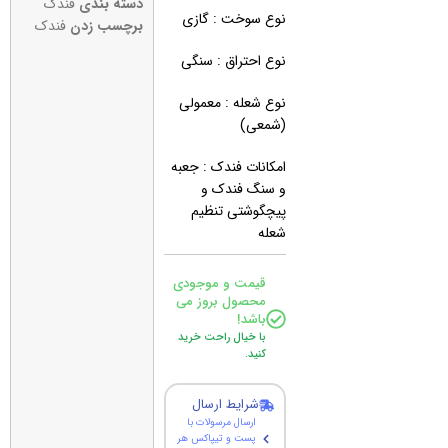
دسته بندی
فندک
نوع سوخت : گازی
برچسب زدن
فندک
نوع احتراق : سنگی
نوع شعله : معمولی
(شمعی)
امکانات فندک : جعبه
و سنگ فندک و
پیچگوشتی تنظیم
شعله
قیمت و موجودی
محصول بروز می
باشد!
با خیال راحت خرید
کنید.
شرایط ارسال
ارسال مرسولات با
پست و تیپاکس هر