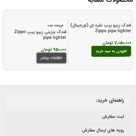
فندک زیپو پیپ نقره ای (اورجینال)
فروخته شده
Zippo pipe lighter
فندک بنزینی زیپو پیپ Zippo
r
pipe lighter
7,050,000
تومان
950,000
تومان
0
افزودن به سبد خرید
اطلاعات بیشتر
راهنمای خرید:
ثبت سفارش
رویه های ارسال سفارش