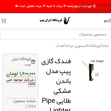
Skip to navigation
📦 فروشگاه از چهارشنبه 14 مرداد تا شنبه 17 مرداد تعطیل است 🛵
Skip to main content
منو
خانه
/
فروشگاه
/
اکسسوری مردانه
/
فندک
فندک گازی
فروشگاه ایران
فروخته شده
پیپ
پیپ مدل
1,600,000
تومان
برای بزرگنمایی کلیک کنید
باندن
در انبار موجود نمی
باشد
مشکی
طلایی Pipe
شناسه محصول:
Lighter
L1024