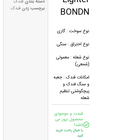
دسته بندی
فندک
BONDN
برچسب زدن
فندک
نوع سوخت : گازی
نوع احتراق : سنگی
نوع شعله : معمولی
(شمعی)
امکانات فندک : جعبه
و سنگ فندک و
پیچگوشتی تنظیم
شعله
قیمت و موجودی
محصول بروز می
باشد!
با خیال راحت خرید
کنید.