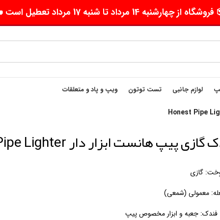
وشگاه از چهارشنبه 14 مرداد تا شنبه 17 مرداد تعطیل است 🛵
یپ
لوازم جانبی
تست توتون
ویپ و پاد و متعلقات
ازی پیپ هانست ابزار دار Honest Pipe Lighter
خت: گازی
له: معمولی (شمعی)
 فندک: جعبه و ابزار مخصوص پیپ