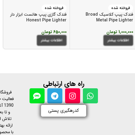
فروخته شده
فروخته شده
فندک پیپ کلاسیک Broad
فندک گازی پیپ هانست ابزار دار
Honest Pipe Lighter
Metal Pipe Lighter
1,000,000
تومان
650,000
تومان
اطلاعات بیشتر
اطلاعات بیشتر
راه های ارتباطی
فروشگاه
فعالیت خ
390
کدرهگیری پستی
و تا به
تلاش ا
ارائه ب
با محصول