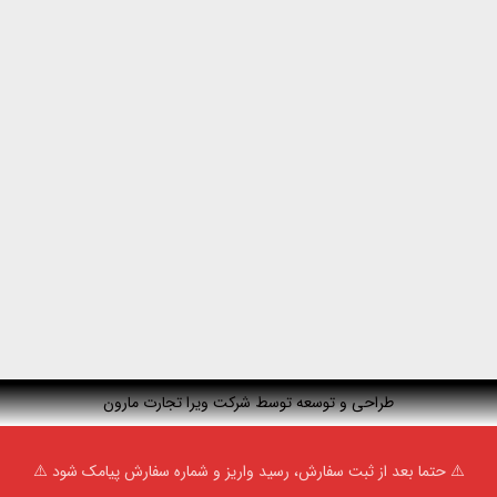
طراحی و توسعه توسط شرکت ویرا تجارت مارون
⚠️ حتما بعد از ثبت سفارش، رسید واریز و شماره سفارش پیامک شود ⚠️