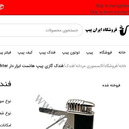
Skip to navigation
📦 فر
Skip to main content
خانه
فروشگاه
پیپ
توتون پیپ
فندک پیپ
کیف پیپ
فیلتر پ
خانه
/
فروشگاه
/
اکسسوری مردانه
/
فندک
/
فندک گازی پیپ هانست ابزار دار Honest Pipe Lighter
فندک گ
فروخته شده
نوع سو
نوع شع
امکانات