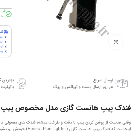
قیم
با خ
شر
ارس
برای بزرگنمایی کلیک کنید
ارس
ارسال پ
روی
ارسال سریع
بهترین 
هر روز ارسال پست و تیپاکس و پیک
باکیفیت 
فندک پیپ هانست گازی مدل مخصوص پیپ (Honest Pipe Lighter
وقتی صحبت از روشن کردن پیپ با دقت و ظرافت میشه، فندک‌ های معمولی کارای
اینجاست که فندک پیپ هانست گازی (Honest Pipe Lighter) خودش رو نشون میده — فندکی طراحی‌شده مخصوص پیپ‌ بازهای حرفه‌ ای که به کنترل شعله و کیفیت اهمیت میدن.