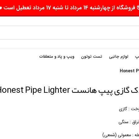
وشگاه از چهارشنبه 14 مرداد تا شنبه 17 مرداد تعطیل است 🛵
یپ
لوازم جانبی
تست توتون
ویپ و پاد و متعلقات
ازی پیپ هانست Honest Pipe Lighter
خت : گازی
راق : سنگی
له : معمولی (شمعی)