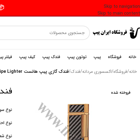
Skip to navigation
📦 فر
Skip to main content
خانه
فروشگاه
پیپ
توتون پیپ
فندک پیپ
کیف پیپ
فیلتر پ
خانه
/
فروشگاه
/
اکسسوری مردانه
/
فندک
/
فندک گازی پیپ هانست Honest Pipe Lighter
فندک گ
فروخته شده
نوع سو
نوع احت
نوع شع