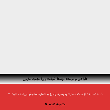
طراحی و توسعه توسط شرکت ویرا تجارت مارون
⚠️ حتما بعد از ثبت سفارش، رسید واریز و شماره سفارش پیامک شود ⚠️
متوجه شدم ⊗