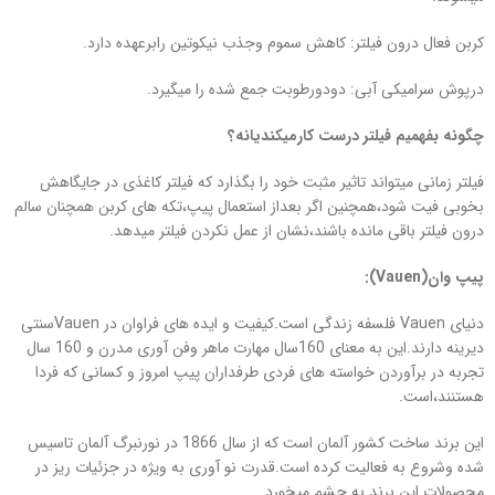
کربن فعال درون فیلتر: کاهش سموم وجذب نیکوتین رابرعهده دارد.
درپوش سرامیکی آبی: دودورطوبت جمع شده را میگیرد.
چگونه بفهمیم فیلتر درست کارمیکندیانه؟
فیلتر زمانی میتواند تاثیر مثبت خود را بگذارد که فیلتر کاغذی در جایگاهش
بخوبی فیت شود،همچنین اگر بعداز استعمال پیپ،تکه های کربن همچنان سالم
درون فیلتر باقی مانده باشند،نشان از عمل نکردن فیلتر میدهد.
پیپ وان(
Vauen
):
دنیای Vauen فلسفه زندگی است.کیفیت و ایده های فراوان در Vauenسنتی
دیرینه دارند.این به معنای 160سال مهارت ماهر وفن آوری مدرن و 160 سال
تجربه در برآوردن خواسته های فردی طرفداران پیپ امروز و کسانی که فردا
هستنند،است.
این برند ساخت کشور آلمان است که از سال 1866 در نورنبرگ آلمان تاسیس
شده وشروع به فعالیت کرده است.قدرت نو آوری به ویژه در جزئیات ریز در
محصولات این برند به چشم میخورد.