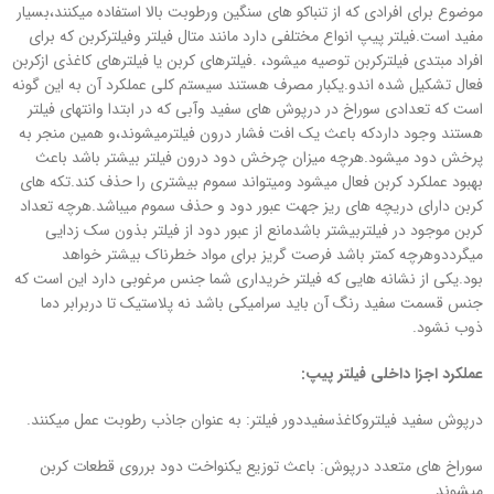
موضوع برای افرادی که از تنباکو های سنگین ورطوبت بالا استفاده میکنند،بسیار
مفید است.فیلتر پیپ انواع مختلفی دارد مانند متال فیلتر وفیلترکربن که برای
افراد مبتدی فیلترکربن توصیه میشود، .فیلترهای کربن یا فیلترهای کاغذی ازکربن
فعال تشکیل شده اندو.یکبار مصرف هستند سیستم کلی عملکرد آن به این گونه
است که تعدادی سوراخ در درپوش های سفید وآبی که در ابتدا وانتهای فیلتر
هستند وجود داردکه باعث یک افت فشار درون فیلترمیشوند،و همین منجر به
پرخش دود میشود.هرچه میزان چرخش دود درون فیلتر بیشتر باشد باعث
بهبود عملکرد کربن فعال میشود ومیتواند سموم بیشتری را حذف کند.تکه های
کربن دارای دریچه های ریز جهت عبور دود و حذف سموم میباشد.هرچه تعداد
کربن موجود در فیلتربیشتر باشدمانع از عبور دود از فیلتر بذون سک زدایی
میگرددوهرچه کمتر باشد فرصت گریز برای مواد خطرناک بیشتر خواهد
بود.یکی از نشانه هایی که فیلتر خریداری شما جنس مرغوبی دارد این است که
جنس قسمت سفید رنگ آن باید سرامیکی باشد نه پلاستیک تا دربرابر دما
ذوب نشود.
عملکرد اجزا داخلی فیلتر پیپ:
درپوش سفید فیلتروکاغذسفیددور فیلتر: به عنوان جاذب رطوبت عمل میکنند.
سوراخ های متعدد درپوش: باعث توزیع یکنواخت دود برروی قطعات کربن
میشوند.