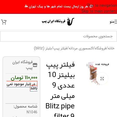
Skip to navigation
📦 هر روز ارسال پست تمام شهر ها و پیک تهران 🛵
Skip to main content
منو
خانه
/
فروشگاه
/
اکسسوری مردانه
/
فیلتر پیپ
/
بلیتز (blitz)
فیلتر پیپ
فروشگاه ایران
فروخته شده
پیپ
بیلیتز 10
110,000
تومان
برای بزرگنمایی کلیک کنید
عددی 9
در انبار موجود نمی
باشد
میلی متر
Blitz pipe
شناسه محصول:
filter 9
N1046