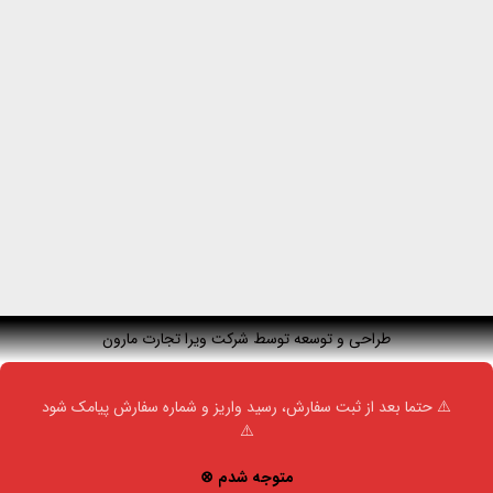
طراحی و توسعه توسط شرکت ویرا تجارت مارون
⚠️ حتما بعد از ثبت سفارش، رسید واریز و شماره سفارش پیامک شود
⚠️
متوجه شدم ⊗