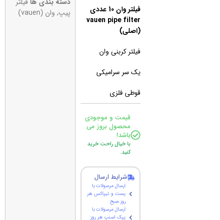
دسته بندی ها
فیلتر
فیلتر وان 10 عددی
پیپ
,
وان (vauen)
vauen pipe filter
(اصلی)
فیلتر کربنی وان
یک سر سرامیکی
قوطی فلزی
قیمت و موجودی
محصول بروز می
باشد!
با خیال راحت خرید
کنید.
شرایط ارسال
ارسال مرسولات با
پست و تیپاکس هر
روز صبح
ارسال مرسولات با
پیک اسنپ هر روز