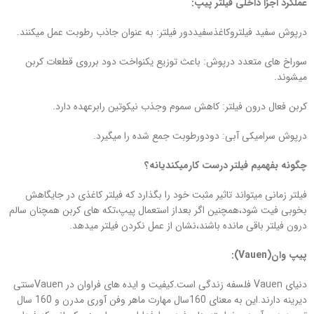
عملکرد اجزا داخلی فیلتر پیپ:
درپوش سفید فیلتروکاغذسفیددور فیلتر: به عنوان جاذب رطوبت عمل میکنند.
سوراخ های متعدد درپوش: باعث توزیع یکنواخت دود برروی قطعات کربن
میشوند.
کربن فعال درون فیلتر: کاهش سموم وجذب نیکوتین رابرعهده دارد.
درپوش سرامیکی آبی: دودورطوبت جمع شده را میگیرد.
چگونه بفهمیم فیلتر درست کارمیکندیانه؟
فیلتر زمانی میتواند تاثیر مثبت خود را بگذارد که فیلتر کاغذی در جایگاهش
بخوبی فیت شود،همچنین اگر بعداز استعمال پیپ،تکه های کربن همچنان سالم
درون فیلتر باقی مانده باشند،نشان از عمل نکردن فیلتر میدهد.
پیپ وان(
Vauen
):
دنیای Vauen فلسفه زندگی است.کیفیت و ایده های فراوان در Vauenسنتی
دیرینه دارند.این به معنای 160سال مهارت ماهر وفن آوری مدرن و 160 سال