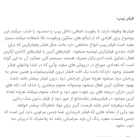
فیلتر پیپ:
فیلترها وظیفه دارند تا رطوبت اضافی داخل پیپ را مسدود یا جذب میکنند.این
موضوع برای افرادی که از تنباکو های سنگین ورطوبت بالا استفاده میکنند،بسیار
مفید است.فیلتر پیپ انواع مختلفی دارد مانند متال فیلتر وفیلترکربن که برای
افراد مبتدی فیلترکربن توصیه میشود، .فیلترهای کربن یا فیلترهای کاغذی ازکربن
فعال تشکیل شده اندو.یکبار مصرف هستند سیستم کلی عملکرد آن به این گونه
است که تعدادی سوراخ در درپوش های سفید وآبی که در ابتدا وانتهای فیلتر
هستند وجود داردکه باعث یک افت فشار درون فیلترمیشوند،و همین منجر به
پرخش دود میشود.هرچه میزان چرخش دود درون فیلتر بیشتر باشد باعث
بهبود عملکرد کربن فعال میشود ومیتواند سموم بیشتری را حذف کند.تکه های
کربن دارای دریچه های ریز جهت عبور دود و حذف سموم میباشد.هرچه تعداد
کربن موجود در فیلتربیشتر باشدمانع از عبور دود از فیلتر بذون سک زدایی
میگرددوهرچه کمتر باشد فرصت گریز برای مواد خطرناک بیشتر خواهد
بود.یکی از نشانه هایی که فیلتر خریداری شما جنس مرغوبی دارد این است که
جنس قسمت سفید رنگ آن باید سرامیکی باشد نه پلاستیک تا دربرابر دما
ذوب نشود.