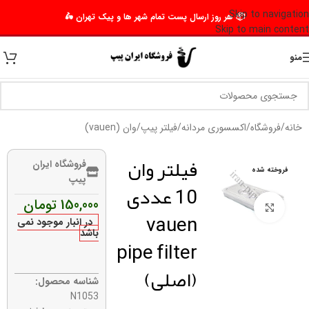
Skip to navigation
📦 هر روز ارسال پست تمام شهر ها و پیک تهران 🛵
Skip to main content
منو
خانه
/
فروشگاه
/
اکسسوری مردانه
/
فیلتر پیپ
/
وان (vauen)
فیلتر وان
فروشگاه ایران
فروخته شده
پیپ
10 عددی
150,000
تومان
برای بزرگنمایی کلیک کنید
vauen
در انبار موجود نمی
باشد
pipe filter
(اصلی)
شناسه محصول:
N1053