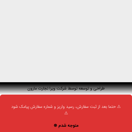
طراحی و توسعه توسط شرکت ویرا تجارت مارون
⚠️ حتما بعد از ثبت سفارش، رسید واریز و شماره سفارش پیامک شود
⚠️
متوجه شدم ⊗