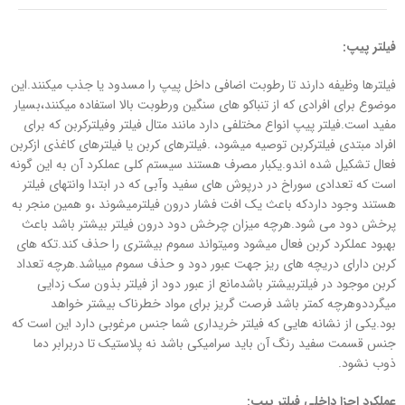
فیلتر پیپ:
فیلترها وظیفه دارند تا رطوبت اضافی داخل پیپ را مسدود یا جذب میکنند.این
موضوع برای افرادی که از تنباکو های سنگین ورطوبت بالا استفاده میکنند،بسیار
مفید است.فیلتر پیپ انواع مختلفی دارد مانند متال فیلتر وفیلترکربن که برای
افراد مبتدی فیلترکربن توصیه میشود، .فیلترهای کربن یا فیلترهای کاغذی ازکربن
فعال تشکیل شده اندو.یکبار مصرف هستند سیستم کلی عملکرد آن به این گونه
است که تعدادی سوراخ در درپوش های سفید وآبی که در ابتدا وانتهای فیلتر
هستند وجود داردکه باعث یک افت فشار درون فیلترمیشوند ،و همین منجر به
پرخش دود می شود.هرچه میزان چرخش دود درون فیلتر بیشتر باشد باعث
بهبود عملکرد کربن فعال میشود ومیتواند سموم بیشتری را حذف کند.تکه های
کربن دارای دریچه های ریز جهت عبور دود و حذف سموم میباشد.هرچه تعداد
کربن موجود در فیلتربیشتر باشدمانع از عبور دود از فیلتر بذون سک زدایی
میگرددوهرچه کمتر باشد فرصت گریز برای مواد خطرناک بیشتر خواهد
بود.یکی از نشانه هایی که فیلتر خریداری شما جنس مرغوبی دارد این است که
جنس قسمت سفید رنگ آن باید سرامیکی باشد نه پلاستیک تا دربرابر دما
ذوب نشود.
عملکرد اجزا داخلی فیلتر پیپ: