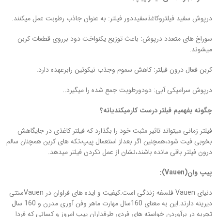
درپوش سفید فیلتروکاغذسفیددور فیلتر: به عنوان جاذب رطوبت عمل میکنند.
سوراخ های متعدد درپوش: باعث توزیع یکنواخت دود برروی قطعات کربن
میشوند.
کربن فعال درون فیلتر: کاهش سموم وجذب نیکوتین رابرعهده دارد.
درپوش سرامیکی آبی: دودورطوبت جمع شده را میگیرد..
چگونه بفهمیم فیلتر درست کارمیکندیانه؟
فیلتر زمانی میتواند تاثیر مثبت خود را بگذارد که فیلتر کاغذی در جایگاهش
بخوبی فیت شود،همچنین اگر بعداز استعمال پیپ،تکه های کربن همچنان سالم
درون فیلتر باقی مانده باشند،نشان از عمل نکردن فیلتر میدهد.
پیپ وان(
Vauen
):
دنیای Vauen فلسفه زندگی است.کیفیت و ایده های فراوان در Vauenسنتی
دیرینه دارند.این به معنای 160سال مهارت ماهر وفن آوری مدرن و 160 سال
تجربه در برآوردن خواسته های فردی طرفداران پیپ امروز و کسانی که فردا