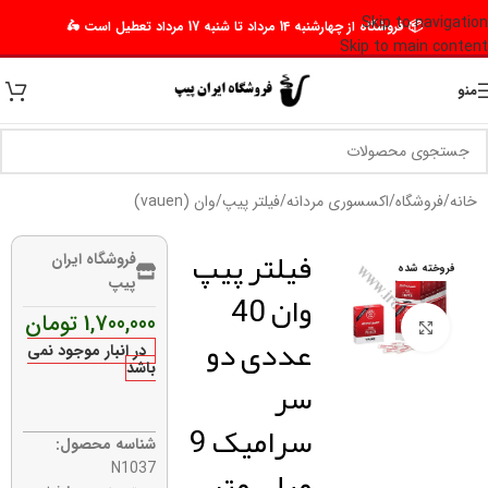
Skip to navigation
📦 فروشگاه از چهارشنبه 14 مرداد تا شنبه 17 مرداد تعطیل است 🛵
Skip to main content
منو
خانه
/
فروشگاه
/
اکسسوری مردانه
/
فیلتر پیپ
/
وان (vauen)
فیلتر پیپ
فروشگاه ایران
فروخته شده
پیپ
وان 40
1,700,000
تومان
برای بزرگنمایی کلیک کنید
عددی دو
در انبار موجود نمی
باشد
سر
سرامیک 9
شناسه محصول:
میلی متر
N1037