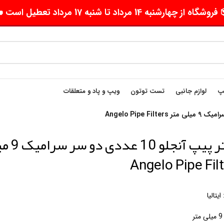
وشگاه از چهارشنبه 14 مرداد تا شنبه 17 مرداد تعطیل است 🛵
یپ
لوازم جانبی
تست توتون
ویپ و پاد و متعلقات
فیلتر پیپ آ
Angelo Pipe Fil
یتالیا
ر