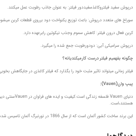
درپوش سفید فیلتروکاغذسفیددور فیلتر: به عنوان جاذب رطوبت عمل میکنند.
سوراخ های متعدد درپوش: باعث توزیع یکنواخت دود برروی قطعات کربن میشون
کربن فعال درون فیلتر: کاهش سموم وجذب نیکوتین رابرعهده دارد.
درپوش سرامیکی آبی: دودورطوبت جمع شده را میگیرد.
چگونه بفهمیم فیلتر درست کارمیکندیانه؟
فیلتر زمانی میتواند تاثیر مثبت خود را بگذارد که فیلتر کاغذی در جایگاهش بخو
پیپ وان(
Vauen
):
هستنند،است.
این برند ساخت کشور آلمان است که از سال 1866 در نورنبرگ آلمان تاسیس شده وشروع به فعالیت کرده است.قدرت نو آوری به ویژه در جزئیات ریز در محصولات این برند به چشم میخورد.