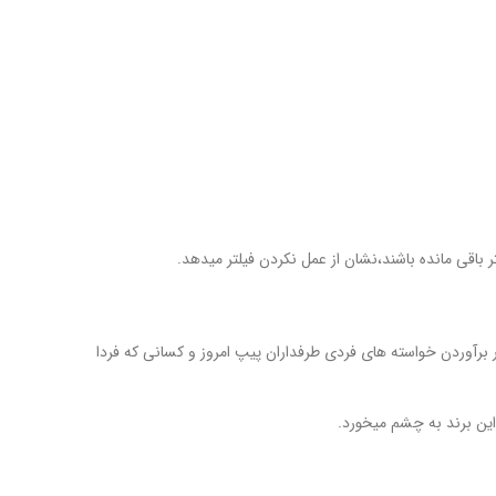
 باقی مانده باشند،نشان از عمل نکردن فیلتر میدهد.
 ایده های فراوان در Vauenسنتی دیرینه دارند.این به معنای 160سال مهارت ماهر وفن آوری مدرن و 160 سال تجربه در برآوردن خواسته های فردی طرفداران پیپ امروز و کسانی که فردا