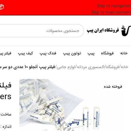
Skip to navigation
📦 فر
Skip to main content
خانه
فروشگاه
پیپ
توتون پیپ
فندک پیپ
کیف پیپ
فیلتر پ
خانه
/
فروشگاه
/
اکسسوری مردانه
/
لوازم جانبی
/
فیلتر پیپ آنجلو 10 عددی دو سر سرامیک 9 میلی متر Angelo Pipe Filters
فروخته شده
ters
ساخت: ا
اندازه : 9 میلی مت