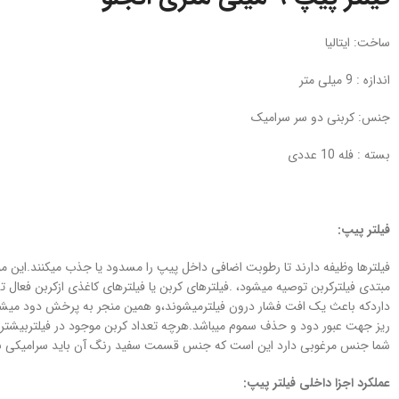
ساخت: ایتالیا
اندازه : 9 میلی متر
جنس: کربنی دو سر سرامیک
بسته : فله 10 عددی
فیلتر پیپ:
فیلترها وظیفه دارند تا رطوبت اضافی داخل پیپ را مسدود یا جذب میکنند.این موضوع
مبتدی فیلترکربن توصیه میشود، .فیلترهای کربن یا فیلترهای کاغذی ازکربن فعا
داردکه باعث یک افت فشار درون فیلترمیشوند،و همین منجر به پرخش دود میشود
ریز جهت عبور دود و حذف سموم میباشد.هرچه تعداد کربن موجود در فیلتربیشتر ب
شما جنس مرغوبی دارد این است که جنس قسمت سفید رنگ آن باید سرامیکی باشد
عملکرد اجزا داخلی فیلتر پیپ: