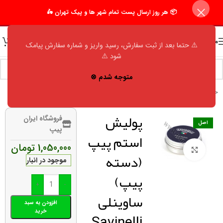
📦 هر روز ارسال پست تمام شهر ها و پیک تهران 🛵
منو
⚠️ حتما بعد از ثبت سفارش، رسید واریز و شماره سفارش پیامک
شود ⚠️
متوجه شدم ⊗
خانه
/
فروشگاه
/
اکسسوری مردانه
/
لوازم جانبی
پولیش
فروشگاه ایران
اصل
پیپ
استم پیپ
1,050,000
تومان
برای بزرگنمایی کلیک کنید
(دسته
موجود در انبار
پیپ)
+
-
ساوینلی
افزودن به سبد
خرید
Savinelli