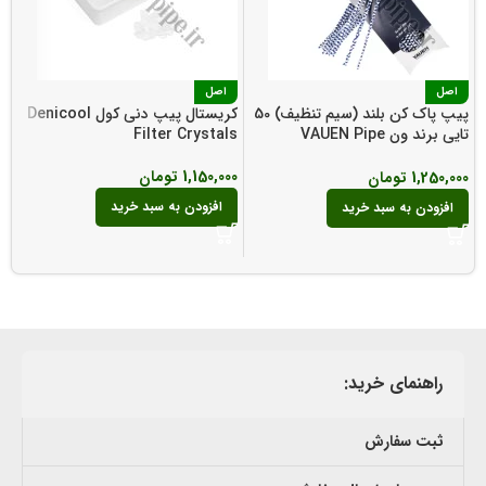
اصل
اصل
پیپ پاک کن بلند (سیم تنظیف) 50
کریستال پیپ دنی کول Denicool
تایی برند ون VAUEN Pipe
Filter Crystals
Cleaners
s
1,150,000
تومان
1,250,000
تومان
0
افزودن به سبد خرید
افزودن به سبد خرید
راهنمای خرید:
ثبت سفارش