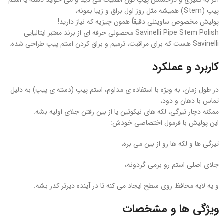
اگر به تمیزی و درخشش پیپ‌ تون اهمیت می‌ دید و می‌ خواید دسته یا استم
پیپ (Stem) همیشه مثل روز اول براق و زیبا بمونه،
پولیش مخصوص ساوینلی دقیقاً همون چیزیه که نیاز دارید!
Savinelli Pipe Stem Polish محصولی حرفه‌ ای از برند معتبر ایتالیایی
Savinelli هست که برای مراقبت، ترمیم و براق کردن استم پیپ طراحی شده.
کاربرد و عملکرد
در طول زمان، به‌ ویژه با استفاده‌ ی مداوم، استم پیپ (دسته‌ ی پیپ) به‌ دلیل
تماس با دهان و دود،
ممکنه دچار تیرگی، لکه‌ های نیکوتین یا از بین رفتن جلای اولیه بشه.
این پولیش با فرمول اختصاصی خودش:
تیرگی‌ ها و لکه‌ ها رو از بین می‌ بره،
جلای اصلی استم رو برمی‌ گردونه،
و یه لایه محافظ روی سطح ایجاد می‌ کنه تا در آینده دیرتر کدر بشه.
ویژگی‌ ها و مشخصات