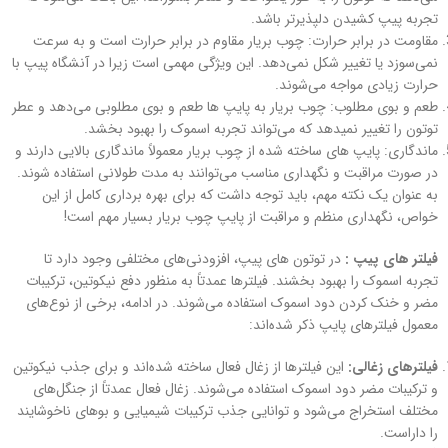
تجربه پیپ کشیدن دلپذیرتر باشد.
مقاومت در برابر حرارت: چوب بریار مقاوم در برابر حرارت است و به سرعت
نمی‌سوزد یا تغییر شکل نمی‌دهد. این ویژگی مهمی است زیرا در آنشگاه پیپ با
حرارت زیادی مواجه می‌شوند.
طعم و بوی مطلوب: چوب بریار به پایپ‌ ها طعم و بوی مطلوبی می‌دهد و عطر
توتون را تغییر نمیدهد که می‌تواند تجربه اسموک را بهبود بخشد.
ماندگاری: پایپ‌ های ساخته شده از چوب بریار معمولاً ماندگاری بالایی دارند و
در صورت مراقبت و نگهداری مناسب می‌توانند به مدت طولانی استفاده شوند.
به عنوان یک نکته مهم، باید توجه داشت که برای بهره‌ برداری کامل از این
خواص، نگهداری منظم و مراقبت از پایپ چوب بریار بسیار مهم است!
فیلتر های پیپ :
در توتون های پیپ، افزودنی‌های مختلفی وجود دارد تا
تجربه اسموک را بهبود بخشند. فیلترها عمدتاً به منظور دفع نیکوتین، ترکیبات
مضر و خنک کردن دود اسموک استفاده می‌شوند. در ادامه، برخی از نوع‌های
معمول فیلترهای پایپ ذکر شده‌اند:
فیلترهای زغالی:
این فیلترها از زغال فعال ساخته شده‌اند و برای جذب نیکوتین
و ترکیبات مضر دود اسموک استفاده می‌شوند. زغال فعال عمدتاً از جنگل‌های
مختلف استخراج می‌شود و توانایی جذب ترکیبات شیمیایی و بوهای ناخوشایند
را داراست.