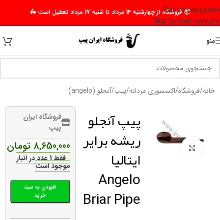
Skip to navigation
📦 فروشگاه از چهارشنبه 14 مرداد تا شنبه 17 مرداد تعطیل است 🛵
Skip to main content
منو
خانه
/
فروشگاه
/
اکسسوری مردانه
/
پیپ
/
آنجلو (angelo)
پیپ آنجلو
فروشگاه ایران
پیپ
ریشه برایر
8,650,000
تومان
برای بزرگنمایی کلیک کنید
ایتالیا
فقط 1 عدد در انبار
موجود است
Angelo
افزودن به سبد
Briar Pipe
خرید