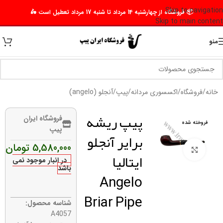
Skip to navigation
📦 فروشگاه از چهارشنبه 14 مرداد تا شنبه 17 مرداد تعطیل است 🛵
Skip to main content
منو
خانه
/
فروشگاه
/
اکسسوری مردانه
/
پیپ
/
آنجلو (angelo)
پیپ ریشه
فروشگاه ایران
فروخته شده
پیپ
برایر آنجلو
5,580,000
تومان
برای بزرگنمایی کلیک کنید
ایتالیا
در انبار موجود نمی
باشد
Angelo
Briar Pipe
شناسه محصول:
A4057