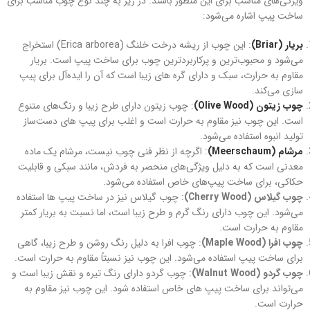
ویژگی‌های مناسب برای این منظور باشند. در زیر به چند نوع چوب مناسب برای
ساخت پیپ اشاره می‌شود:
بریار (Briar)
: این چوب از ریشه درخت خلنگ (Erica arborea) استخراج
می‌شود و محبوب‌ترین و پرکاربردترین چوب برای ساخت پیپ است. بریار
مقاوم به حرارت، سبک و دارای گره های زیبا است که آن را ایده‌آل برای پیپ‌
سازی می‌کند.
چوب زیتون (Olive Wood)
: چوب زیتون دارای طرح زیبا و رنگ‌های متنوع
است. این چوب نیز مقاوم به حرارت است و اغلب برای پیپ‌ های دست‌ساز
تولید انبوه استفاده می‌شود.
مرشام (Meerschaum)
: اگرچه از نظر فنی چوب نیست، مرشام یک ماده
معدنی است که به دلیل ویژگی‌های منحصر به فردش، مانند سبکی و قابلیت
حکاکی، برای ساخت پیپ‌های خاص استفاده می‌شود.
چوب گیلاس (Cherry Wood)
: چوب گیلاس نیز در ساخت پیپ‌ ها استفاده
می‌شود. این چوب دارای رنگ گرم و طرح زیبا است، اما نسبت به بریار کمتر
مقاوم به حرارت است.
چوب افرا (Maple Wood)
: چوب افرا به دلیل رنگ روشن و طرح زیبا، گاهی
برای ساخت پیپ استفاده می‌شود. این چوب نیز نسبتاً مقاوم به حرارت است.
چوب گردو (Walnut Wood)
: چوب گردو دارای رنگ تیره و نقش زیبا است و
می‌تواند برای ساخت پیپ‌ های خاص استفاده شود. این چوب نیز مقاوم به
حرارت است.