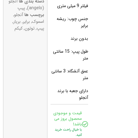
دسته بندی ها
آنجلو
فیلتر 9 میلی متری
(angelo)
,
پیپ
برچسب ها
آنجلو
,
جنس چوب: ریشه
اسموک
,
برایر
,
بریار
,
برایر
پیپ
,
توتون
,
کیکم
بدون برند
طول پیپ: 15 سانتی
متر
عمق آتشگاه: 3 سانتی
متر
دارای جعبه با برند
آنجلو
قیمت و موجودی
محصول بروز می
باشد!
با خیال راحت خرید
کنید.