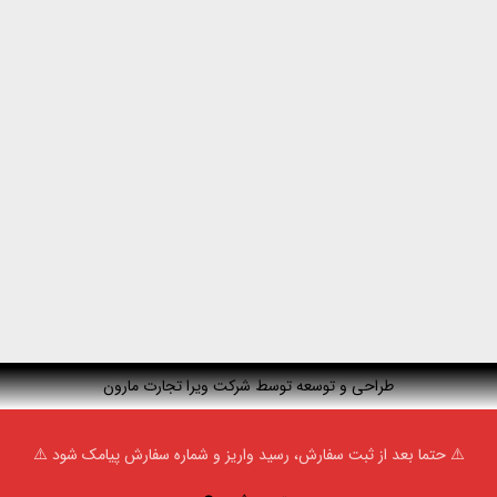
طراحی و توسعه توسط شرکت ویرا تجارت مارون
⚠️ حتما بعد از ثبت سفارش، رسید واریز و شماره سفارش پیامک شود ⚠️