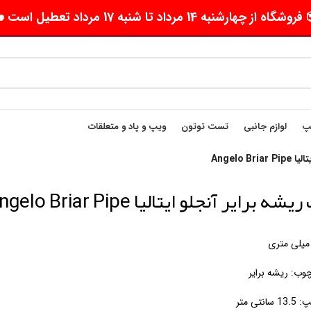
وشگاه از چهارشنبه 14 مرداد تا شنبه 17 مرداد تعطیل است 🛵
یپ
لوازم جانبی
تست توتون
ویپ و پاد و متعلقات
Angelo B
شه برایر آنجلو ایتالیا Angelo Briar Pipe
ب: ریشه برایر
انتی متر