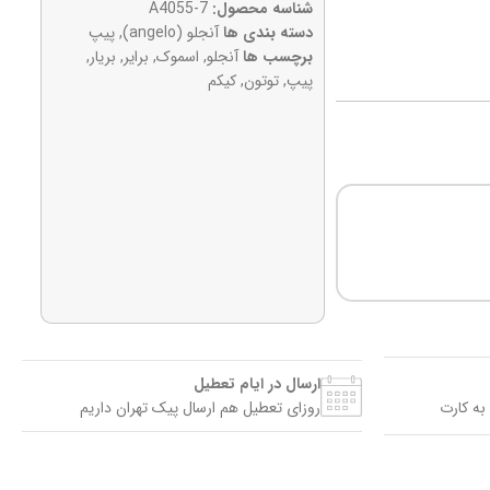
شناسه محصول:
A4055-7
دسته بندی ها
آنجلو (angelo)
,
پیپ
برچسب ها
آنجلو
,
اسموک
,
برایر
,
بریار
,
پیپ
,
توتون
,
کیکم
ارسال در ایام تعطیل
به کارت
روزای تعطیل هم ارسال پیک تهران داریم