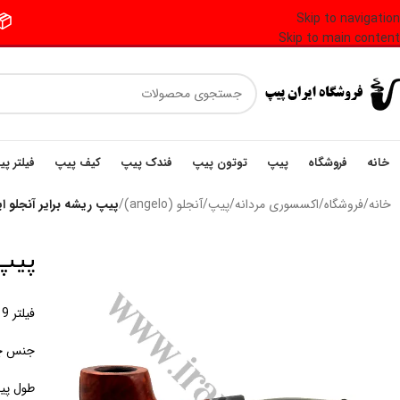
Skip to navigation
📦 فر
Skip to main content
خانه
فروشگاه
پیپ
توتون پیپ
فندک پیپ
کیف پیپ
فیلتر پ
خانه
/
فروشگاه
/
اکسسوری مردانه
/
پیپ
/
آنجلو (angelo)
/
پیپ ریشه برایر آنجلو ایتالیا riar Pipe
پیپ ری
فیلتر 9 میلی متری
جنس چو
طول پیپ: 13.5 س