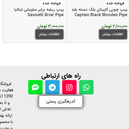
فروخته شده
فروخته شده
پیپ چوبی کاپیتان بلک دسته بلند
پیپ ریشه برایر ساوینلی ایتالیا
Savinelli Briar Pipe
Captain Black Wooden Pipe
2,100,000
تومان
3,000,000
تومان
اطلاعات بیشتر
اطلاعات بیشتر
راه های ارتباطی
فروشگاه
فعالیت خ
390
کدرهگیری پستی
و تا به
تلاش ا
ارائه ب
با محصول
و بهترین