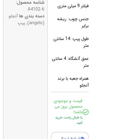
شناسه محصول:
فیلتر 9 میلی متری
A4102-6
دسته بندی ها
آنجلو
جنس چوب: ریشه
(angelo)
,
پیپ
برایر
طول پیپ: 14 سانتی
متر
عمق آتشگاه: 4 سانتی
متر
همراه جعبه با برند
آنجلو
قیمت و موجودی
محصول بروز می
باشد!
با خیال راحت خرید
کنید.
شرایط ارسال