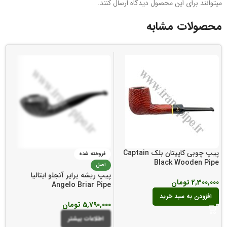
میتوانند برای این محصول دیدگاه ارسال کنند.
محصولات مشابه
پیپ چوبی کاپیتان بلک Captain
فروخته شده
Black Wooden Pipe
پی
اصل
e
پیپ ریشه برایر آنجلو ایتالیا
2,300,000
تومان
Angelo Briar Pipe
00
افزودن به سبد خرید
5,790,000
تومان
اطلاعات بیشتر