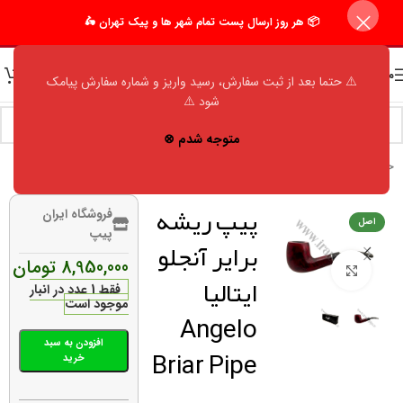
📦 هر روز ارسال پست تمام شهر ها و پیک تهران 🛵
منو
⚠️ حتما بعد از ثبت سفارش، رسید واریز و شماره سفارش پیامک
شود ⚠️
متوجه شدم ⊗
خانه
/
فروشگاه
/
اکسسوری مردانه
/
پیپ
/
آنجلو (angelo)
پیپ ریشه
فروشگاه ایران
اصل
پیپ
برایر آنجلو
8,950,000
تومان
برای بزرگنمایی کلیک کنید
ایتالیا
فقط 1 عدد در انبار
موجود است
Angelo
افزودن به سبد
Briar Pipe
خرید