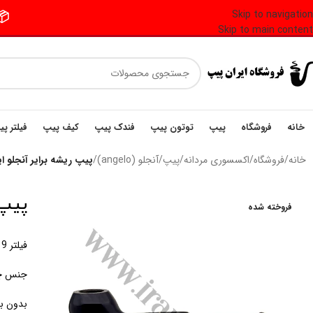
Skip to navigation
📦 فر
Skip to main content
خانه
فروشگاه
پیپ
توتون پیپ
فندک پیپ
کیف پیپ
فیلتر پ
خانه
/
فروشگاه
/
اکسسوری مردانه
/
پیپ
/
آنجلو (angelo)
/
پیپ ریشه برایر آنجلو ایتالیا riar Pipe
پیپ ری
فروخته شده
فیلتر 9 میلی متری
جنس چو
بدون بر