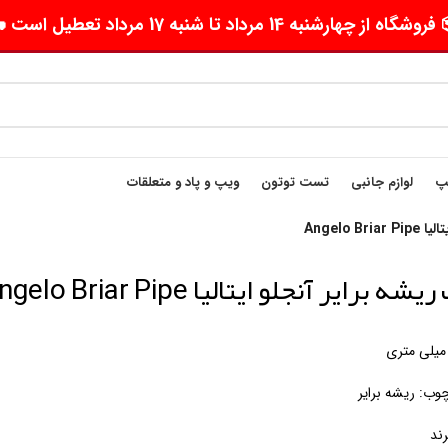
وشگاه از چهارشنبه 14 مرداد تا شنبه 17 مرداد تعطیل است 🛵
یپ
لوازم جانبی
تست توتون
ویپ و پاد و متعلقات
Angelo B
شه برایر آنجلو ایتالیا Angelo Briar Pipe
ب: ریشه برایر
ند