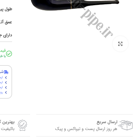
طول پیپ: 15 سا
عمق آتشگاه: 3
دارای جع
برای بزرگنمایی کلیک کنید
قیم
با خ
شر
ارس
ارس
ارسال پ
روی
ارسال سریع
بهترین 
هر روز ارسال پست و تیپاکس و پیک
باکیفیت 