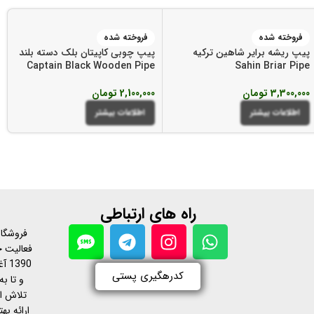
فروخته شده
فروخته شده
پیپ ریشه برایر شاهین ترکیه
پیپ چوبی کاپیتان بلک دسته بلند
Captain Black Wooden Pipe
Sahin Briar Pipe
3,300,000
تومان
2,100,000
تومان
اطلاعات بیشتر
اطلاعات بیشتر
راه های ارتباطی
فروشگاه
فعالیت خ
390
کدرهگیری پستی
و تا به
تلاش ا
ارائه ب