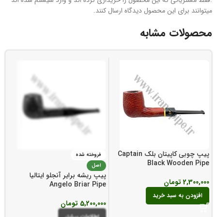
.فقط مشتریانی که این محصول را خریداری کرده اند و وارد سیستم شده اند
میتوانند برای این محصول دیدگاه ارسال کنند.
محصولات مشابه
پیپ چوبی کاپیتان بلک Captain
فروخته شده
Black Wooden Pipe
اصل
e
پیپ ریشه برایر آنجلو ایتالیا
2,300,000
تومان
Angelo Briar Pipe
00
افزودن به سبد خرید
5,200,000
تومان
اطلاعات بیشتر