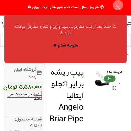
📦 هر روز ارسال پست تمام شهر ها و پیک تهران 🛵
منو
⚠️ حتما بعد از ثبت سفارش، رسید واریز و شماره سفارش پیامک
شود ⚠️
متوجه شدم ⊗
خانه
/
فروشگاه
/
اکسسوری مردانه
/
پیپ
/
آنجلو (angelo)
پیپ ریشه
فروشگاه ایران
فروخته شده
پیپ
برایر آنجلو
اصل
5,580,000
تومان
برای بزرگنمایی کلیک کنید
ایتالیا
در انبار موجود نمی
باشد
Angelo
Briar Pipe
شناسه محصول:
A4070