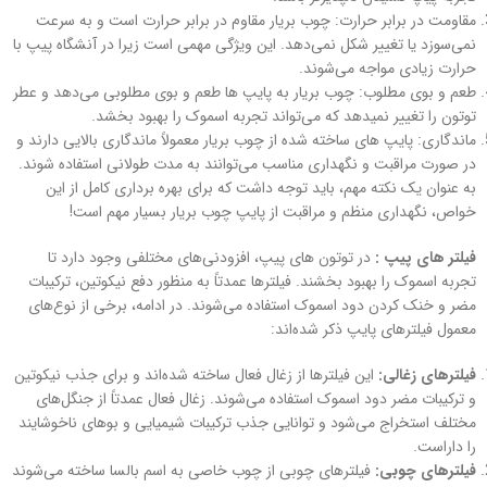
مقاومت در برابر حرارت: چوب بریار مقاوم در برابر حرارت است و به سرعت
نمی‌سوزد یا تغییر شکل نمی‌دهد. این ویژگی مهمی است زیرا در آنشگاه پیپ با
حرارت زیادی مواجه می‌شوند.
طعم و بوی مطلوب: چوب بریار به پایپ‌ ها طعم و بوی مطلوبی می‌دهد و عطر
توتون را تغییر نمیدهد که می‌تواند تجربه اسموک را بهبود بخشد.
ماندگاری: پایپ‌ های ساخته شده از چوب بریار معمولاً ماندگاری بالایی دارند و
در صورت مراقبت و نگهداری مناسب می‌توانند به مدت طولانی استفاده شوند.
به عنوان یک نکته مهم، باید توجه داشت که برای بهره‌ برداری کامل از این
خواص، نگهداری منظم و مراقبت از پایپ چوب بریار بسیار مهم است!
فیلتر های پیپ :
در توتون های پیپ، افزودنی‌های مختلفی وجود دارد تا
تجربه اسموک را بهبود بخشند. فیلترها عمدتاً به منظور دفع نیکوتین، ترکیبات
مضر و خنک کردن دود اسموک استفاده می‌شوند. در ادامه، برخی از نوع‌های
معمول فیلترهای پایپ ذکر شده‌اند:
فیلترهای زغالی:
این فیلترها از زغال فعال ساخته شده‌اند و برای جذب نیکوتین
و ترکیبات مضر دود اسموک استفاده می‌شوند. زغال فعال عمدتاً از جنگل‌های
مختلف استخراج می‌شود و توانایی جذب ترکیبات شیمیایی و بوهای ناخوشایند
را داراست.
فیلترهای چوبی:
فیلترهای چوبی از چوب خاصی به اسم بالسا ساخته می‌شوند