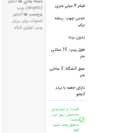
دسته بندی ها
آنجلو
فیلتر 9 میلی متری
(angelo)
,
پیپ
برچسب ها
آنجلو
,
جنس چوب: ریشه
اسموک
,
برایر
,
بریار
,
برایر
پیپ
,
توتون
,
کیکم
بدون برند
طول پیپ: 15 سانتی
متر
عمق آتشگاه: 3 سانتی
متر
دارای جعبه با برند
آنجلو
قیمت و موجودی
محصول بروز می
باشد!
با خیال راحت خرید
کنید.