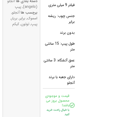
دسته بندی ها
آنجلو
فیلتر 9 میلی متری
(angelo)
,
پیپ
برچسب ها
آنجلو
,
جنس چوب: ریشه
اسموک
,
برایر
,
بریار
,
برایر
پیپ
,
توتون
,
کیکم
بدون برند
طول پیپ: 15 سانتی
متر
عمق آتشگاه: 3 سانتی
متر
دارای جعبه با برند
آنجلو
قیمت و موجودی
محصول بروز می
باشد!
با خیال راحت خرید
کنید.