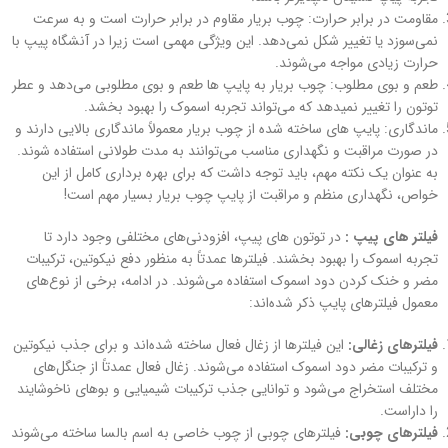
مقاومت در برابر حرارت: چوب بریار مقاوم در برابر حرارت است و به سرعت
نمی‌سوزد یا تغییر شکل نمی‌دهد. این ویژگی مهمی است زیرا در آنشگاه پیپ با
حرارت زیادی مواجه می‌شوند.
طعم و بوی مطلوب: چوب بریار به پایپ‌ ها طعم و بوی مطلوبی می‌دهد و عطر
توتون را تغییر نمیدهد که می‌تواند تجربه اسموک را بهبود بخشد.
ماندگاری: پایپ‌ های ساخته شده از چوب بریار معمولاً ماندگاری بالایی دارند و
در صورت مراقبت و نگهداری مناسب می‌توانند به مدت طولانی استفاده شوند.
به عنوان یک نکته مهم، باید توجه داشت که برای بهره‌ برداری کامل از این
خواص، نگهداری منظم و مراقبت از پایپ چوب بریار بسیار مهم است!
فیلتر های پیپ :
در توتون های پیپ، افزودنی‌های مختلفی وجود دارد تا
تجربه اسموک را بهبود بخشند. فیلترها عمدتاً به منظور دفع نیکوتین، ترکیبات
مضر و خنک کردن دود اسموک استفاده می‌شوند. در ادامه، برخی از نوع‌های
معمول فیلترهای پایپ ذکر شده‌اند:
فیلترهای زغالی:
این فیلترها از زغال فعال ساخته شده‌اند و برای جذب نیکوتین
و ترکیبات مضر دود اسموک استفاده می‌شوند. زغال فعال عمدتاً از جنگل‌های
مختلف استخراج می‌شود و توانایی جذب ترکیبات شیمیایی و بوهای ناخوشایند
را داراست.
فیلترهای چوبی:
فیلترهای چوبی از چوب خاصی به اسم بالسا ساخته می‌شوند