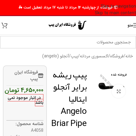
Skip to navigation
📦 فروشگاه از چهارشنبه 14 مرداد تا شنبه 17 مرداد تعطیل است 🛵
Skip to main content
منو
خانه
/
فروشگاه
/
اکسسوری مردانه
/
پیپ
/
آنجلو (angelo)
پیپ ریشه
فروشگاه ایران
فروخته شده
پیپ
برایر آنجلو
4,650,000
تومان
برای بزرگنمایی کلیک کنید
ایتالیا
در انبار موجود نمی
باشد
Angelo
Briar Pipe
شناسه محصول:
A4058