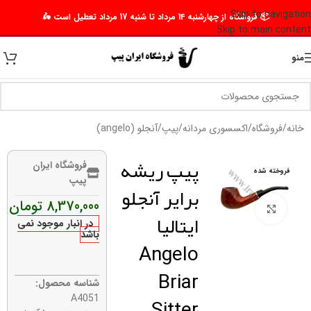
Skip to navigation
📦 فروشگاه از چهارشنبه 14 مرداد تا شنبه 17 مرداد تعطیل است 🛵
Skip to main content
منو
خانه
/
فروشگاه
/
اکسسوری مردانه
/
پیپ
/
آنجلو (angelo)
پیپ ریشه
فروشگاه ایران
فروخته شده
پیپ
برایر آنجلو
8,370,000
تومان
برای بزرگنمایی کلیک کنید
ایتالیا
در انبار موجود نمی
باشد
Angelo
Briar
شناسه محصول:
Sitter
A4051