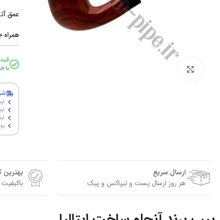
عمق آتشگاه: .5
همراه ج
قیم
برای بزرگنمایی کلیک کنید
با خ
شر
ارس
ارس
ارسال پ
روی
ارسال سریع
بهترین 
هر روز ارسال پست و تیپاکس و پیک
باکیفیت 
پیپ برند آنجلو ساخت ایتالیا