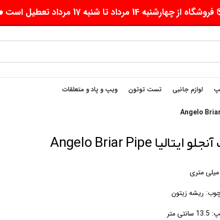
وشگاه از چهارشنبه 14 مرداد تا شنبه 17 مرداد تعطیل است 🛵
یپ
لوازم جانبی
تست توتون
ویپ و پاد و متعلقات
و ایتالیا Angelo Briar Pipe
ب: ریشه زیتون
انتی متر