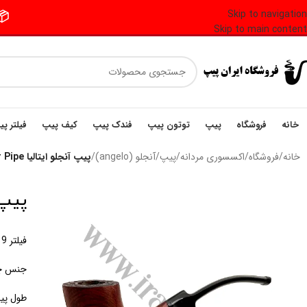
Skip to navigation
📦 فر
Skip to main content
خانه
فروشگاه
پیپ
توتون پیپ
فندک پیپ
کیف پیپ
فیلتر پ
خانه
/
فروشگاه
/
اکسسوری مردانه
/
پیپ
/
آنجلو (angelo)
/
پیپ آنجلو ایتالیا Angelo Briar Pipe
پیپ آنجل
فیلتر 9 میلی متری
جنس چو
طول پیپ: 13.5 س