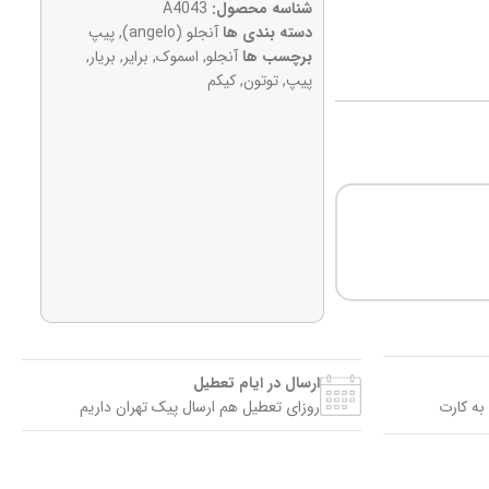
شناسه محصول:
A4043
دسته بندی ها
آنجلو (angelo)
,
پیپ
برچسب ها
آنجلو
,
اسموک
,
برایر
,
بریار
,
پیپ
,
توتون
,
کیکم
ارسال در ایام تعطیل
به کارت
روزای تعطیل هم ارسال پیک تهران داریم