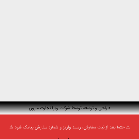
طراحی و توسعه توسط شرکت ویرا تجارت مارون
⚠️ حتما بعد از ثبت سفارش، رسید واریز و شماره سفارش پیامک شود ⚠️