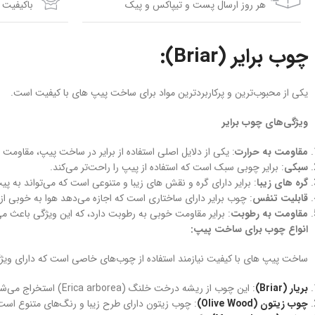
هر روز ارسال پست و تیپاکس و پیک
باکیفیت 
چوب برایر (Briar):
یکی از محبوب‌ترین و پرکاربردترین مواد برای ساخت پیپ‌ های با کیفیت است.
ویژگی‌های چوب برایر
مقاومت به حرارت
: یکی از دلایل اصلی استفاده از برایر در ساخت پیپ، مقاومت
سبکی
: برایر چوبی سبک است که استفاده از پیپ را راحت‌تر می‌کند.
گره های زیبا
: برایر دارای گره و نقش های زیبا و متنوعی است که می‌تواند به پیپ‌ها ظاهری خاص و جذاب بدهد. گره ه
قابلیت تنفس
: چوب برایر دارای ساختاری است که اجازه می‌دهد هوا به خوبی از آ
مقاومت به رطوبت
: برایر مقاومت خوبی به رطوبت دارد، که این ویژگی باعث م
انواع چوب برای ساخت پیپ:
ساخت پیپ‌ های با کیفیت نیازمند استفاده از چوب‌های خاصی است که دارای ویژ
بریار (Briar)
: این چوب از ریشه درخت خلنگ (Erica arborea) استخراج می‌شود و محبوب‌ترین و پرکاربردترین چوب برای ساخت پیپ است. بریار مقاوم به حرارت، سبک و دارای گره های زیبا است که آن را ایده‌آل برای پیپ‌ سازی می‌کند.
چوب زیتون (Olive Wood)
: چوب زیتون دارای طرح زیبا و رنگ‌های متنوع است.