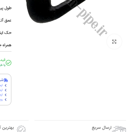
طول پیپ: 14 سا
عمق آتشگاه: 3
حک ایتا
برای بزرگنمایی کلیک کنید
همراه ج
قیم
با خ
شر
ارس
ارس
ارسال پ
روی
ارسال سریع
بهترین 