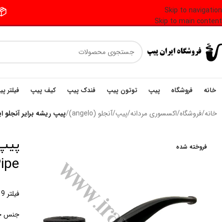
Skip to navigation
📦 فر
Skip to main content
خانه
فروشگاه
پیپ
توتون پیپ
فندک پیپ
کیف پیپ
فیلتر پ
خانه
/
فروشگاه
/
اکسسوری مردانه
/
پیپ
/
آنجلو (angelo)
/
پیپ ریشه برایر آنجلو ایتالیا سندب
فروخته شده
ipe
فیلتر 9 میلی متری
جنس چو