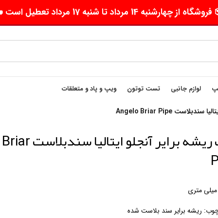
وشگاه از چهارشنبه 14 مرداد تا شنبه 17 مرداد تعطیل است 🛵
یپ
لوازم جانبی
تست توتون
ویپ و پاد و متعلقات
لاست Angelo Briar Pipe
پیپ ریشه برایر آنجلو 
P
ب: ریشه برایر سند بلاست شده