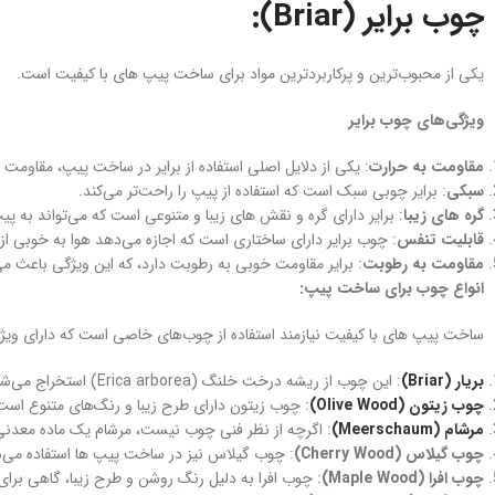
چوب برایر (Briar):
یکی از محبوب‌ترین و پرکاربردترین مواد برای ساخت پیپ‌ های با کیفیت است.
ویژگی‌های چوب برایر
مقاومت به حرارت
: یکی از دلایل اصلی استفاده از برایر در ساخت پیپ، مقاومت
سبکی
: برایر چوبی سبک است که استفاده از پیپ را راحت‌تر می‌کند.
گره های زیبا
: برایر دارای گره و نقش های زیبا و متنوعی است که می‌تواند به پیپ‌ها ظاهری خاص و جذاب بدهد. گره ه
قابلیت تنفس
: چوب برایر دارای ساختاری است که اجازه می‌دهد هوا به خوبی از آ
مقاومت به رطوبت
: برایر مقاومت خوبی به رطوبت دارد، که این ویژگی باعث م
انواع چوب برای ساخت پیپ:
ساخت پیپ‌ های با کیفیت نیازمند استفاده از چوب‌های خاصی است که دارای ویژ
بریار (Briar)
: این چوب از ریشه درخت خلنگ (Erica arborea) استخراج می‌شود و محبوب‌ترین و پرکاربردترین چوب برای ساخت پیپ است. بریار مقاوم به حرارت، سبک و دارای گره های زیبا است که آن را ایده‌آل برای پیپ‌ سازی می‌کند.
چوب زیتون (Olive Wood)
: چوب زیتون دارای طرح زیبا و رنگ‌های متنوع است.
مرشام (Meerschaum)
: اگرچه از نظر فنی چوب نیست، مرشام یک ماده معدنی
چوب گیلاس (Cherry Wood)
: چوب گیلاس نیز در ساخت پیپ‌ ها استفاده می‌ش
چوب افرا (Maple Wood)
: چوب افرا به دلیل رنگ روشن و طرح زیبا، گاهی برا