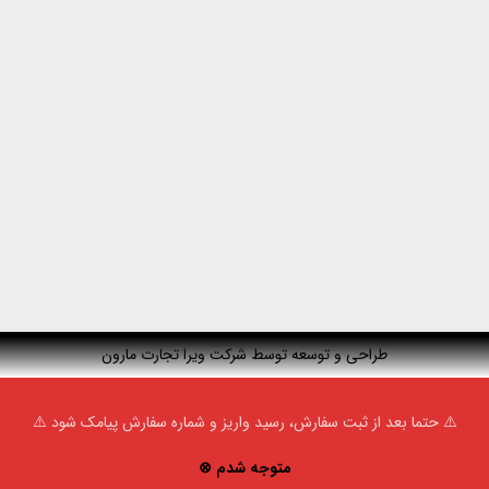
طراحی و توسعه توسط شرکت ویرا تجارت مارون
⚠️ حتما بعد از ثبت سفارش، رسید واریز و شماره سفارش پیامک شود ⚠️
متوجه شدم ⊗