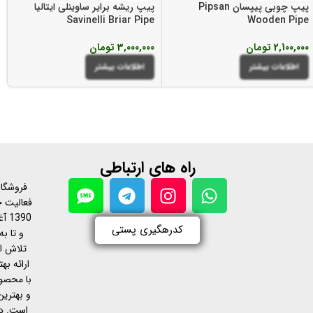
پیپ چوبی پیپسان Pipsan
پیپ ریشه برایر ساوینلی ایتالیا
Savinelli Briar Pipe
Wooden Pipe
2,100,000
تومان
3,000,000
تومان
اطلاعات بیشتر
اطلاعات بیشتر
راه های ارتباطی
فروشگاه
فعالیت خ
390
کدرهگیری پستی
و تا به
تلاش ا
ارائه ب
با محصول
و بهترین
است. د