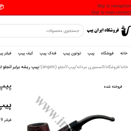
Skip to navigation
📦 فر
Skip to main content
خانه
فروشگاه
پیپ
توتون پیپ
فندک پیپ
کیف پیپ
فیلتر پ
خانه
/
فروشگاه
/
اکسسوری مردانه
/
پیپ
/
آنجلو (angelo)
/
پیپ ریشه برایر آنجلو ایتالیا riar Pipe
پیپ ری
فروخته شده
پیپ 
فیلتر 9 میلی متری