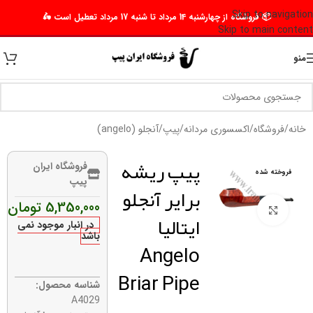
Skip to navigation
📦 فروشگاه از چهارشنبه 14 مرداد تا شنبه 17 مرداد تعطیل است 🛵
Skip to main content
منو
خانه
/
فروشگاه
/
اکسسوری مردانه
/
پیپ
/
آنجلو (angelo)
پیپ ریشه
فروشگاه ایران
فروخته شده
پیپ
برایر آنجلو
5,350,000
تومان
برای بزرگنمایی کلیک کنید
ایتالیا
در انبار موجود نمی
باشد
Angelo
Briar Pipe
شناسه محصول:
A4029