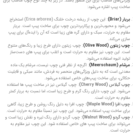
ویژگی‌های مناسب برای این منظور باشند. در زیر به چند نوع چوب مناسب برای
ساخت پیپ اشاره می‌شود:
بریار (Briar)
: این چوب از ریشه درخت خلنگ (Erica arborea) استخراج
می‌شود و محبوب‌ترین و پرکاربردترین چوب برای ساخت پیپ است. بریار
مقاوم به حرارت، سبک و دارای گره های زیبا است که آن را ایده‌آل برای پیپ‌
سازی می‌کند.
چوب زیتون (Olive Wood)
: چوب زیتون دارای طرح زیبا و رنگ‌های متنوع
است. این چوب نیز مقاوم به حرارت است و اغلب برای پیپ‌ های دست‌ساز
تولید انبوه استفاده می‌شود.
مرشام (Meerschaum)
: اگرچه از نظر فنی چوب نیست، مرشام یک ماده
معدنی است که به دلیل ویژگی‌های منحصر به فردش، مانند سبکی و قابلیت
حکاکی، برای ساخت پیپ‌های خاص استفاده می‌شود.
چوب گیلاس (Cherry Wood)
: چوب گیلاس نیز در ساخت پیپ‌ ها استفاده
می‌شود. این چوب دارای رنگ گرم و طرح زیبا است، اما نسبت به بریار کمتر
مقاوم به حرارت است.
چوب افرا (Maple Wood)
: چوب افرا به دلیل رنگ روشن و طرح زیبا، گاهی
برای ساخت پیپ استفاده می‌شود. این چوب نیز نسبتاً مقاوم به حرارت است.
چوب گردو (Walnut Wood)
: چوب گردو دارای رنگ تیره و نقش زیبا است و
می‌تواند برای ساخت پیپ‌ های خاص استفاده شود. این چوب نیز مقاوم به
حرارت است.