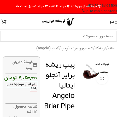
Skip to navigation
📦 فروشگاه از چهارشنبه 14 مرداد تا شنبه 17 مرداد تعطیل است 🛵
Skip to main content
منو
خانه
/
فروشگاه
/
اکسسوری مردانه
/
پیپ
/
آنجلو (angelo)
پیپ ریشه
فروشگاه ایران
فروخته شده
پیپ
برایر آنجلو
7,050,000
تومان
برای بزرگنمایی کلیک کنید
ایتالیا
در انبار موجود نمی
باشد
Angelo
Briar Pipe
شناسه محصول:
A4110